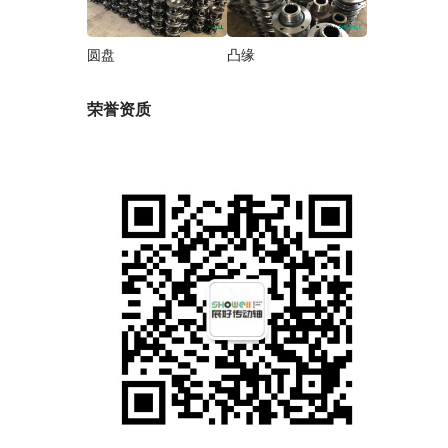
圆盘
凸缘
荣誉资质