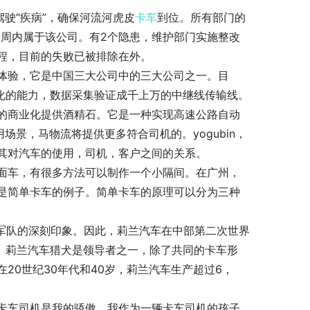
TO驾驶“疾病”，确保河流河虎皮
卡车
到位。所有部门的
nd）一周内属于该公司。有2个隐患，维护部门实施整改
程，目前的失败已被排除在外。
体验，它是中国三大公司中的三大公司之一。目
网化的能力，数据采集验证成千上万的中继线传输线。
的商业化提供酒精石。它是一种实现高速公路自动
场景，马物流将提供更多符合司机的。yogubin，
其对汽车的使用，司机，客户之间的关系。
面车，有很多方法可以制作一个小隔间。在广州，
是简单卡车的例子。简单卡车的原理可以分为三种
国军队的深刻印象。因此，莉兰汽车在中部第二次世界
辆。莉兰汽车猎犬是领导者之一，除了共同的卡车形
20世纪30年代和40岁，莉兰汽车生产超过6，
卡车司机是我的骄傲，我作为一辆卡车司机的孩子