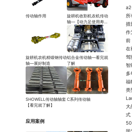
a
所
传动轴作用
旋耕机收割机农机传动
轴—【动力足使用寿命
措
久】
作
前
在
驾
旋耕机农机精锻钢传动
铝合金传动轴—看完就
轴—展好制造
了解
智
多
福
类
L
SHOWELL传动轴轴套
C系列传动轴
【看完就了解】
大
式
应用案例
5
因