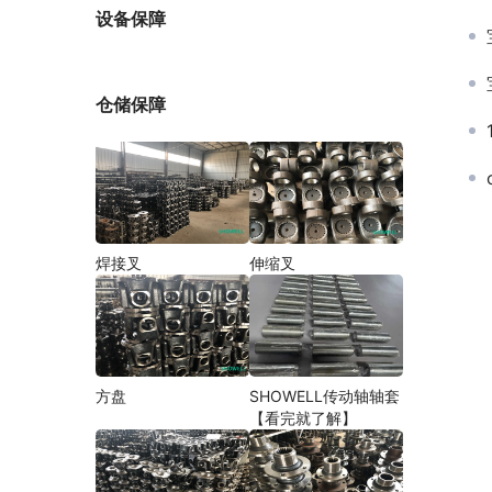
厂家
设备保障
仓储保障
焊接叉
伸缩叉
方盘
SHOWELL传动轴轴套
【看完就了解】