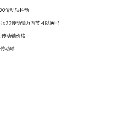
500传动轴抖动
马e90传动轴万向节可以换吗
7L传动轴价格
51传动轴