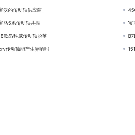
宝沃的传动轴供应商_
4
宝马5系传动轴共振
宝
18款昂科威传动轴脱落
B
crv传动轴能产生异响吗
1