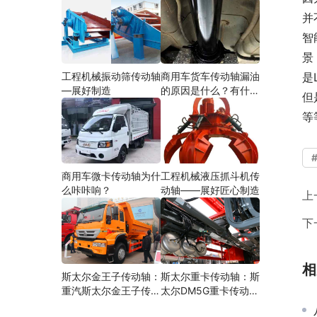
并
智
景
工程机械振动筛传动轴
商用车货车传动轴漏油
是
—展好制造
的原因是什么？有什么
但
影响？
等
商用车微卡传动轴为什
工程机械液压抓斗机传
么咔咔响？
动轴——展好匠心制造
上
下
相
斯太尔金王子传动轴：
斯太尔重卡传动轴：斯
重汽斯太尔金王子传动
太尔DM5G重卡传动轴
轴多少钱、价格、生产
多少钱/价格/生产厂家