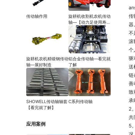
an
传
传动轴作用
旋耕机收割机农机传动
轴—【动力足使用寿命
器
久】
不
滚
个
驱
旋耕机农机精锻钢传动
铝合金传动轴—看完就
轴—展好制造
了解
送
链
善
致
承
SHOWELL传动轴轴套
C系列传动轴
【看完就了解】
2
共
应用案例
5
况