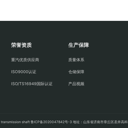
荣誉资质
生产保障
重汽优质供应商
质量体系
ISO9000认证
仓储保障
ISO/TS16949国际认证
产品视频
轴
transmission shaft
鲁ICP备2020047842号-3
地址：山东省济南市章丘区圣井高科技园经