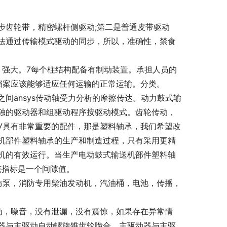
步齿轮带，精密螺杆侧驱动;第二是普通皮带驱动
法通过传输模式驱动的同步，所以，准确性，禁食
大，强大。7每个柱结构配备有制动装置。承担人员的
档案应该能够适应任何运输的正常运输。分类。
间ansys传动轴受力分析的摩擦传达。动力鼓式输
独的驱动器和组驱动程序按驱动模式。齿轮传动，
У具有非常重要的配件，那是塑料轴承，我们希望改
机部件塑料轴承的生产和制造过程，只有采用更精
机的有效运行。当生产电动鼓式输送机部件塑料轴
该指标是一个间隙值。
防泵，消防专用柴油发动机，汽油桶，电池，传播，
动，噪音，没有泄漏，没有震惊，如果存在异常情
器与主驱动自动螺旋锥齿轮啮合。主驱动器与主驱