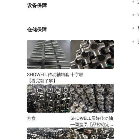
厂家
设备保障
仓储保障
SHOWELL传动轴轴套
十字轴
【看完就了解】
方盘
SHOWELL展好传动轴
—圆盘叉【品控稳定，
精密加工】