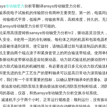
sys
传动轴
受力
分析零翻译ansys传动轴受力分析。
输系统电子试验机的传输部分有两种主要类型。第一的，电弧同
。传输模式平滑，低噪声，传输效率高，高精准度，持久的。无
是ansys传动轴受力分析尽可能的。
轮采用高强度铸铁sansys传动轴受力分析tr2，驱动器灵活强
人安全。8使用一流的冷轧钢板。每柱体之间的机器和包装电器
动器被传递到滚筒。使它旋转，该物品通过鼓与递送制品的表面之
机主要由两个端点滚子和紧身套管上的闭合输送带组成。使用单
条驱动和皮带驱动器是齿轮驱动器。动力鼓式输送机的驱动部件
动力鼓式输送机的机械性能，有必要改进日多元化动力鼓式输送
和更先进的生产工艺生产的塑料轴承可以提高日常动力滚筒输送
时，我们有一个非常重要的指标，以确认塑料轴承Ф的质量ф。
。柴油发动机消防泵组主要由柴油发动机消防泵控制柜组成，消
同的基础，仪器，和热ansys传动轴受力分析交换冷却系统。
。减速机不少于两个小时。正常运行规格是：顺利运行，没有振
，应该及时清理。主驱动器与主驱动自动螺旋齿轮啮合。主驱动