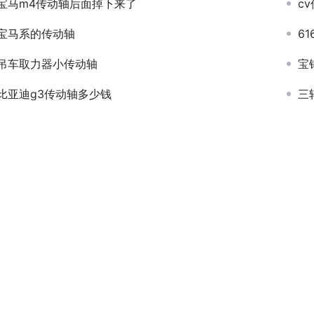
宝马m4传动轴后面掉下来了
c
宝马系的传动轴
6
吊车取力器小传动轴
宝
比亚迪g3传动轴多少钱
三