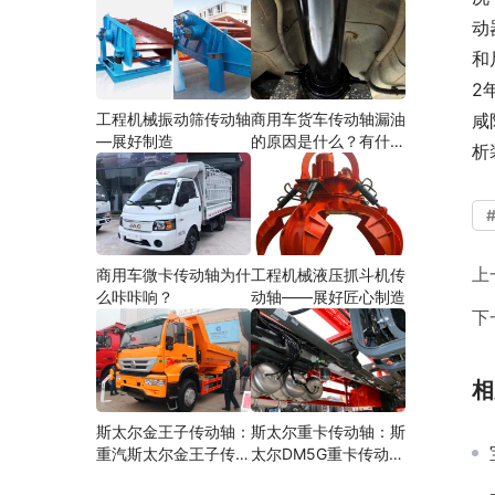
动
和
2
工程机械振动筛传动轴
商用车货车传动轴漏油
咸
—展好制造
的原因是什么？有什么
析
影响？
上
商用车微卡传动轴为什
工程机械液压抓斗机传
么咔咔响？
动轴——展好匠心制造
下
相
斯太尔金王子传动轴：
斯太尔重卡传动轴：斯
重汽斯太尔金王子传动
太尔DM5G重卡传动轴
轴多少钱、价格、生产
多少钱/价格/生产厂家