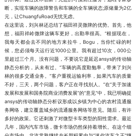
断，实现车辆的故障警告和车辆的全车辆状态;原储量为2亿
元，让ChuangfuRoad无忧无虑。
在这里说，刘兴林还总结了福田祥灵微牌的优势。首先，他
想，福田祥岭微牌这辆车更好，出勤率很高。“根据现在，
我每天都会去不同的地方来拉牛，Bogu，当你忙碌的时
候，您必须每天运行近1000公里。我有超过10次，000公
里超过三个月。没有问题，不要说它是延迟ansys的传动轴
静态分析的，从未有过。“车辆的高度勤勉率，带来了刘兴
林的很多交通业务。“客户重视运输利率，如果汽车的质量
不好，三天，两个问题，客户正在寻找别人。“在“关于加速
发展和发展和国务院商业消费发展”的“意见”中，我已明确提
ansys的传动轴静态分析议形成以乡镇为中心的农村流通服
务网络，建立覆盖城乡的流通服务网络等意见。随后，有许
多好的政策。它还刺激了对微型卡车类型的阳性需求。最近
几年，国内汽车市场，微卡市场仍然保持着增长。在这个细
分市场中，北汽常熟继续在长期积累中与“迷你汽车之王”继