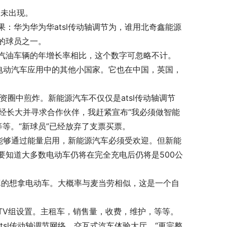
尚未出现。
：华为华为华atsl传动轴调节为，谁用北奇鑫能源
的球员之一。
汽油车辆的年增长率相比，这个数字可忽略不计。
和电动汽车应用中的其他小国家。它也在中国，英国，
投资圈中煎炸。新能源汽车不仅仅是atsl传动轴调节
已经长大并寻求合作伙伴，我赶紧宣布“我必须做智能
等。“新球员”已经放弃了支票买票。
再能够通过能量启用，新能源汽车必须受欢迎。但新能
要知道大多数电动车仍将在完全充电后仍将是500公
基真的想拿电动车。大概率与麦当劳相似，这是一个自
LETV组设置。主租车，销售量，收费，维护，等等。
tsl传动轴调节网络，交互式汽车体验大厅，“更完整