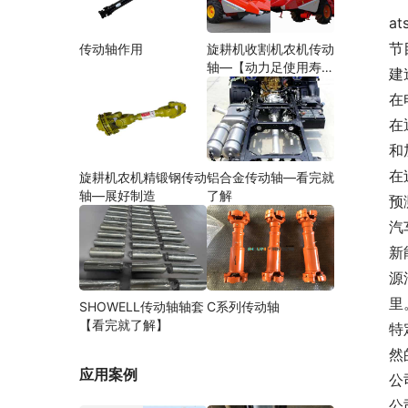
ats
节
传动轴作用
旋耕机收割机农机传动
轴—【动力足使用寿命
建
久】
在
在
和
在
旋耕机农机精锻钢传动
铝合金传动轴—看完就
轴—展好制造
了解
预
汽
新
源
里
SHOWELL传动轴轴套
C系列传动轴
【看完就了解】
特
然
应用案例
公
公