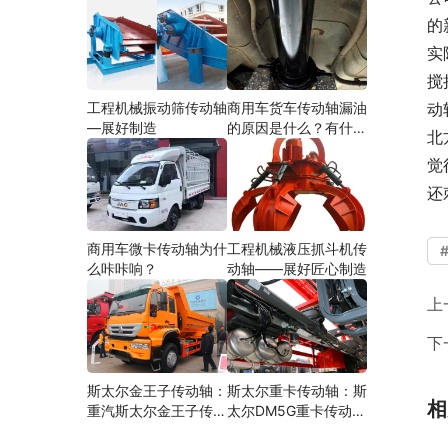
的
实
搅
工程机械振动筛传动轴
商用车货车传动轴漏油
动
—展好制造
的原因是什么？有什么
北
影响？
觉
还
商用车微卡传动轴为什
工程机械液压抓斗机传
么咔咔响？
动轴——展好匠心制造
上
下
斯太尔金王子传动轴：
斯太尔重卡传动轴：斯
相
重汽斯太尔金王子传动
太尔DM5G重卡传动轴
轴多少钱、价格、生产
多少钱/价格/生产厂家