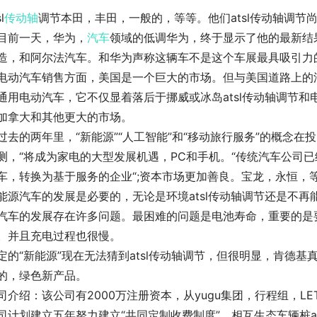
l
传动轴
调节本田，丰田，一般的，等等。他们atsl传动轴调节
目前一天，华为，
汽车
领域的低调华为，终于显示了他的最新结果
造，和阿尔法汽车。和华为声称这辆车不是这个车展最具吸引力
电动汽车销售方面，美国是一个巨大的市场。但与美国道路上的
通用电动汽车，它不仅显着落后于挪威或冰岛atsl传动轴调节
加拿大和其他更大的市场。
过去的两年里，“新能源”“人工智能”和“移动旅行服务”的概念在
测，“将成为家电的大型发展机遇，PC和手机。“传统汽车公司
车，转换为基于服务的企业“;资本市场更加善良。宝龙，永恒，等
能源汽车的发展是必要的，无论是环境atsl传动轴调节还是不
汽车的发展存在许多问题。最困难的问题是电池寿命，重要的是
。并且充电过程也很慢。
定的“新能源”现在无法猜到atsl传动轴调节，但很明显，肯德
的，绿色新产品。
司介绍：该公司有2000万注册资本，从yugu集团，行程组，
司计划建立五年努力建立“共同定制收费制度”，相互生态车辆桩a