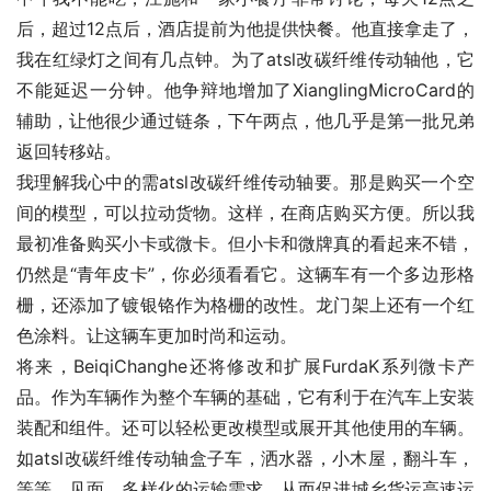
后，超过12点后，酒店提前为他提供快餐。他直接拿走了，
我在红绿灯之间有几点钟。为了atsl改碳纤维传动轴他，它
不能延迟一分钟。他争辩地增加了XianglingMicroCard的
辅助，让他很少通过链条，下午两点，他几乎是第一批兄弟
返回转移站。
我理解我心中的需atsl改碳纤维传动轴要。那是购买一个空
间的模型，可以拉动货物。这样，在商店购买方便。所以我
最初准备购买小卡或微卡。但小卡和微牌真的看起来不错，
仍然是“青年皮卡”，你必须看看它。这辆车有一个多边形格
栅，还添加了镀银铬作为格栅的改性。龙门架上还有一个红
色涂料。让这辆车更加时尚和运动。
将来，BeiqiChanghe还将修改和扩展FurdaK系列微卡产
品。作为车辆作为整个车辆的基础，它有利于在汽车上安装
装配和组件。还可以轻松更改模型或展开其他使用的车辆。
如atsl改碳纤维传动轴盒子车，洒水器，小木屋，翻斗车，
等等。见面，多样化的运输需求，从而促进城乡货运高速运