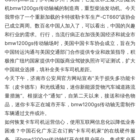
机bmw1200gs传动轴械的制造商，重型柴油发动机。今天
我带你了一个重新加载的卡特彼勒卡车生产-CT660“该协会
已成立两周。数百名中国人加入了，可以看出，中国的兴趣
和行业的需求。行行，当流行病正在加强美国经济和就业市
bmw1200gs传动轴场时，美国中国卡车协会成立，旨在为
中国转运沟通与美国交通部门合作提供专业和政策指导，积
极推广纽约国家提供中国版商业驾驶执照许可证测试，扩大
中国就业选择，填补全美卡车司机差距。
今天下午，济南市公安局官方网站宣布“关于损失多功能卡
车（皮卡德车）和光线通知，迷你新能源货物汽车城道路流
量措施“。根据这个“通知”，自第二天以来，接送和绿色物
品，迷你卡车正在城市开车，bmw1200gs传动轴无需制作
车辆通过文件或许。
如何恢复卡车司机运营信心，使用互联网信息化以降低业务
困难？中国石化广东正在订购“卡车司机家”的在线硬件服
务，还bmw1200gs传动轴打开在线用户平台，集成客户系