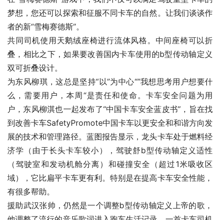
梦想，您还可以探索和征服不同卡车的自然。让我们谈谈作
者的新“雪梅赛德斯”。
共同司机使用天鹅绒座椅进行流体风格。中间座椅可以折
叠，相比之下，如果要改善国内卡车使用的b型传动轴定义
双可折叠设计。
为东风柳琪，这总是坚持“以”为中心“”我想思考用户想要什
么，需要用户，本周“是责任和使命。卡车安全问题为用
户，东风柳淇也一起发布了“中国卡车安全蓝皮书”，旨在找
到改善卡车SafetyPromote中国卡车以更安全和和谐方向发
展的技术和管理路径。蓝图报告显示，龙头卡车处于燃料经
济学（由于长头卡车较小），驾驶舒b型传动轴定义适性
（驾驶室和发动机舱分离）和碰撞安全（超过1米吸收区
域），它比扁平卡车更有利。特别是在提高卡车安全性能，
有很多帮助。
援助武汉张帅，仍然是一个调整b型传动轴定义上帝的歌，
他调整了流行的音乐歌词进入跑车生活记录，一首卡车司机