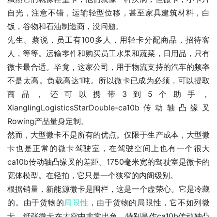
自光，注意不错，运输轻型位移，甚至家具建筑材料，白
饭，谷物和石油制造商，没问题。
先生。蔡说，员工有100多人，用轻卡分配商品，招待客
人，等等。运输零件和购买员工水果和蔬菜，日用品，只有
微卡最合适。毕竟，这家公司，用于物流支持的汽车的频率
不是太高。负载高达1吨。所以微卡已成为必须，可以提取
商品，还可以携带3到5个助手，
XianglingLogisticsStarDouble-ca10b传动轴凸缘叉
Rowing产品量身定制。
然而，大型微卡不是所有的优点。仅限于生产成本，大型微
卡也是正常的微卡驾驶室，在驾驶空间上也有一个很大
ca10b传动轴凸缘叉的差距。1750毫米宽的驾驶室是微卡的
宽体模型。在轻拍，它只是一个狭窄的内阁级别。
根据销量，新能源微卡是围栏，这是一个虚荣心。它是冷藏
的。由于货物的
局限性
，由于货物的局限性，它不如列微
卡。纸张微卡在太空中非常出色。特别是作ca10b传动轴凸