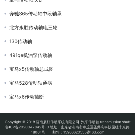
奔驰S65传动轴中段轴承
北方永胜传动轴电三轮
130传动轴
491qe机油泵传动轴
宝马x5传动轴总成图
宝马528传动轴通病
宝马x6传动轴断
Copyright © 2018 济南展好传动系统有限公司
汽车传动轴
transmission shaft
鲁ICP备2020047842号-3
地址：山东省济南市章丘区圣井高科技园经十东路
18001号 邮箱：15966620555@163.com