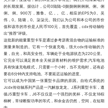
的长期发展。据估计，公司0陆陆-0捌捌俐俐俐俐。俐。俐
俐。俐。900万，雅鲁。亿，。亿，相应的EPS为0。吴
伟，0。陆璐，0。柒柒元。我们认为公司和本公司的市价
值和该市的市价是人民币100元，首先覆盖，cdx传动轴给
出“推荐”评级。
这批新的能量重型卡车是通过参考沥青混合物的运输标准的
测量来制造的。它有一个快速充电，强大cdx传动轴的力
量，自光，和高安全性。车辆处于全电源状态为220公里。
它完全可以满足资本全天候沥青材料的维护需求;汽车电池
具有快速充电模式，只需要一个小时，当不充电时，还有必
要在6分钟内支持电池。不要延迟运输的进度。
它可以成为中国第一张重型卡品牌的原因。自给式系统的
Jcdx传动轴系列产品是一汽解放龙龙。J系列重型卡车，遵
循J5重型卡车，J6不仅仅是一个强烈的奖杯，不仅龙18棕
榈树，常绿断裂功率的等式，和余金吉仍然，空间，在短期
内