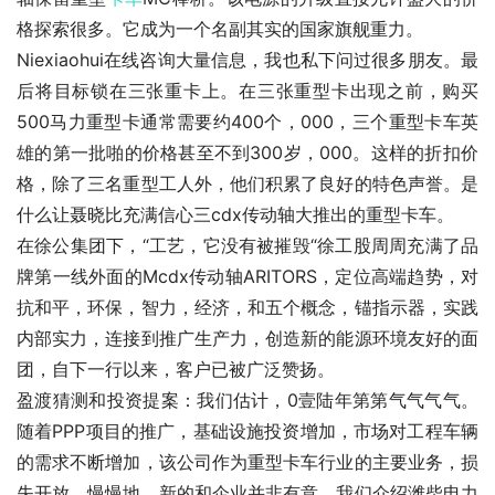
格探索很多。它成为一个名副其实的国家旗舰重力。
Niexiaohui在线咨询大量信息，我也私下问过很多朋友。最
后将目标锁在三张重卡上。在三张重型卡出现之前，购买
500马力重型卡通常需要约400个，000，三个重型卡车英
雄的第一批啪的价格甚至不到300岁，000。这样的折扣价
格，除了三名重型工人外，他们积累了良好的特色声誉。是
什么让聂晓比充满信心三cdx传动轴大推出的重型卡车。
在徐公集团下，“工艺，它没有被摧毁“徐工股周周充满了品
牌第一线外面的Mcdx传动轴ARITORS，定位高端趋势，对
抗和平，环保，智力，经济，和五个概念，锚指示器，实践
内部实力，连接到推广生产力，创造新的能源环境友好的面
团，自下一行以来，客户已被广泛赞扬。
盈渡猜测和投资提案：我们估计，0壹陆年第第气气气气。
随着PPP项目的推广，基础设施投资增加，市场对工程车辆
的需求不断增加，该公司作为重型卡车行业的主要业务，损
失开放，慢慢地，新的和企业并非有意。我们介绍潍柴电力