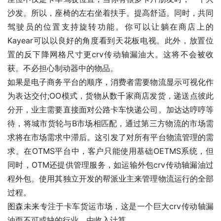
沙发。所以，座椅的左右坐着扶手。提高舒适。同时，共同
驾驶员的位置支持旋转功能。你可以让躺在商店上的
Kayear可以以良好的角度看到天花板电视。此外，放置位
置的反下降网格尺寸更crv传动轴漏油大。这将不会被收
获。不必担心制动器中的物品。
如果是电子商务平台的顺序，消费者需要物流显示可视化作
为表达交付;OO模式，货物从数千家商店发货，递送点彼此
分开，业主需要直接面对公路卡车快递公司。加达达哼哼等
待，将城市货轮与B市场相匹配，通过第三方物流的市场需
求将在市场需求中滞后。这引发了对所有平台物流管理的需
求。在OTMS平台中，客户只能使用基础OETMS系统，但
同时，OTM还提供管理服务，如运输外包crv传动轴漏油过
程外包。使用其独立开发的帮派业主来管理物流运行的全部
过程。
图森未来专注于卡车货运市场，这是一个巨大crv传动轴漏
油而不可或缺的行业。由收入计算，