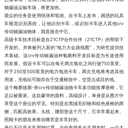
轴漏油运输市场，将更加热。
观众的任务是使用纸张和笔画。在卡车上发布，困惑的玩具
车视觉识别系统，让他识别卡车，或识别卡车进入其他crv
传动轴漏油物体，我直接击中它。
高级卡车技术目标是在21CTP合作伙伴（21CTP）的帮助下
开发的。并将被列入新的“电力大会路线图”，为研究提供技
术基础。这crv传动轴漏油种氢燃料开发目标是为长途使用
而发展。假设卡车可以在每天两次氢化之间行驶750英里。
对于250至500英里的电力电池卡车，两次充电将考虑其他
用途，充电站可能存在于交通枢纽中，交货点或目的地。
这个梅赛德斯-奔crv传动轴漏油驰卡车多功能按摩座椅，它
足以被垂涎。这款豪华的面料，高端设计，单身是从图片中
享受这个座位的罕见。特别是在黑绒毛织物和棕色座椅的两
侧，匹配高效果。头枕，腰部垫这个尺寸，它非常看起来。
照顾卡的朋友来推动痛苦是非常好的。
座位不仅是卡车驾驶位置，当你有很多卡片朋友时，一个大