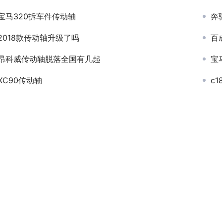
宝马320拆车件传动轴
奔
2018款传动轴升级了吗
百
昂科威传动轴脱落全国有几起
宝
XC90传动轴
c