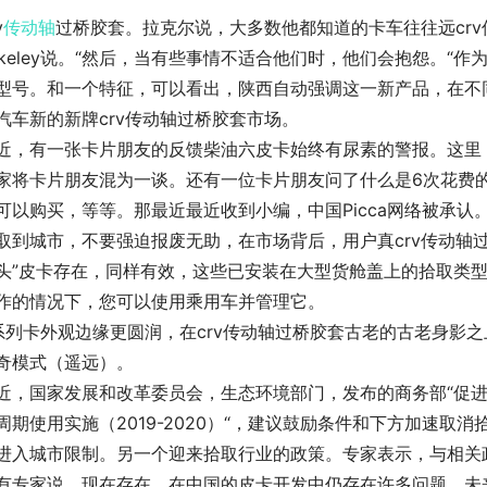
v
传动轴
过桥胶套。拉克尔说，大多数他都知道的卡车往往远cr
akeley说。“然后，当有些事情不适合他们时，他们会抱怨。“
型号。和一个特征，可以看出，陕西自动强调这一新产品，在不
汽车新的新牌crv传动轴过桥胶套市场。
近，有一张卡片朋友的反馈柴油六皮卡始终有尿素的警报。这里
家将卡片朋友混为一谈。还有一位卡片朋友问了什么是6次花费
可以购买，等等。那最近最近收到小编，中国Picca网络被承认
取到城市，不要强迫报废无助，在市场背后，用户真crv传动轴
头”皮卡存在，同样有效，这些已安装在大型货舱盖上的拾取类
作的情况下，您可以使用乘用车并管理它。
系列卡外观边缘更圆润，在crv传动轴过桥胶套古老的古老身影
奇模式（遥远）。
近，国家发展和改革委员会，生态环境部门，发布的商务部“促进
周期使用实施（2019-2020）“，建议鼓励条件和下方加速取
进入城市限制。另一个迎来拾取行业的政策。专家表示，与相关
有专家说，现在存在，在中国的皮卡开发中仍存在许多问题。未