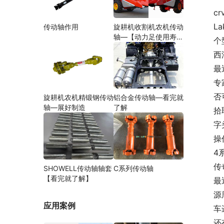
cr
L
传动轴作用
旋耕机收割机农机传动
轴—【动力足使用寿命
个
久】
西
最
专
否
旋耕机农机精锻钢传动
铝合金传动轴—看完就
轴—展好制造
了解
拾
字
操
4
传
SHOWELL传动轴轴套
C系列传动轴
【看完就了解】
最
源
应用案例
车
还