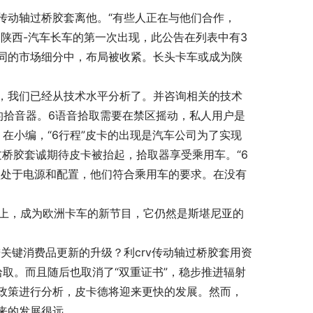
v传动轴过桥胶套离他。“有些人正在与他们合作，
作为陕西-汽车长车的第一次出现，此公告在列表中有3
同的市场细分中，布局被收紧。长头卡车或成为陕
，我们已经从技术水平分析了。并咨询相关的技术
的拾音器。6语音拾取需要在禁区摇动，私人用户是
。在小编，“6行程”皮卡的出现是汽车公司为了实现
过桥胶套诚期待皮卡被抬起，拾取器享受乘用车。“6
型处于电源和配置，他们符合乘用车的要求。在没有
之上，成为欧洲卡车的新节目，它仍然是斯堪尼亚的
关键消费品更新的升级？利crv传动轴过桥胶套用资
消拾取。而且随后也取消了“双重证书”，稳步推进辐射
政策进行分析，皮卡德将迎来更快的发展。然而，
来的发展很远。