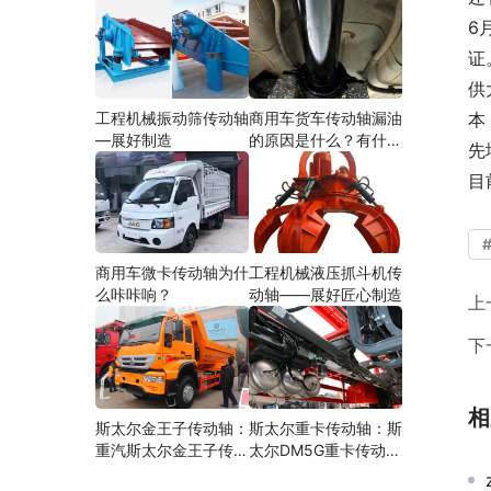
6
证
供
工程机械振动筛传动轴
商用车货车传动轴漏油
本
—展好制造
的原因是什么？有什么
先
影响？
目
商用车微卡传动轴为什
工程机械液压抓斗机传
么咔咔响？
动轴——展好匠心制造
上
下
相
斯太尔金王子传动轴：
斯太尔重卡传动轴：斯
重汽斯太尔金王子传动
太尔DM5G重卡传动轴
轴多少钱、价格、生产
多少钱/价格/生产厂家