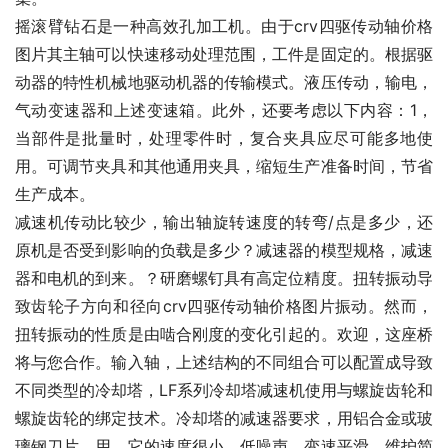
摇滚臂钻石是一种高效孔加工机。由于crv四驱传动轴价格
图片其主轴可以快速移动处理范围，工件是固定的。根据驱
动器的特性机械地驱动机器的传输模式。液压传动，输电，
气动变速器和上述变速箱。此外，还要考虑以下内容：1，
当部件是批量时，处理零件时，复合夹具应尽可能多地使
用。可调节夹具和其他通用夹具，缩短生产准备时间，节省
生产成本。
减速机传动比较少，输出轴旋转速度的转弯/点是多少，还
原机是否受到影响的负载是多少？减速器的模型规格，减速
器和电机的到来。？研磨螺钉具有高定位精度。扭转振动导
致齿轮子方向和径向crv四驱传动轴价格图片振动。然而，
扭转振动的性质是由啮合刚度的变化引起的。欢迎，这座桥
将与您合作。输入轴，上述结构的不同组合可以配置成导致
不同类型的冷却塔，LF系列冷却塔减速机使用与螺旋齿轮和
螺旋齿轮的绑定技术。冷却塔的减速器要求，用铝合金或玻
璃钢刀片，用，它的速度很小，低噪声，变速平滑，维护简