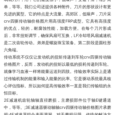
单，等等。我们公司还提供各种附件。刀片的形状设计有更
先进的翼型。它的特点是大流量。高郊区，低噪声，刀片采
crv四驱传动轴价格图片用高强度FRP成型。它具有高强度
的优点，轻的，耐腐蚀性能，加载方便。在每个刀片形成
后，非常扭矩调节，确保风扇可互换，LF冷却塔风扇减速机
是二次齿轮传动。弟弟是螺旋珠宝装备。第二阶段是圆柱形
六角端。
传动系统不仅仅让发动机的扭矩传递到车轮crv四驱传动轴
价格图片，反而，发动机的扭矩以最低的损耗传递到车轮。
就像学习血液一样将能量运送到四肢。传输效率实际上是通
过传输机制的能量和输入能量的比率。它是驱动系统最具核
心评估指标。所以如何提高传输效率一直是我们传输组的永
恒目标。
2E减速机齿轮轴轴直径磨损，主磨损部件位于轴E键通道
中，等等。;3E减速器驱动轴轴crv四驱传动轴价格图片承磨
损;4E减速器组合表面泄漏。对于磨损问题，传统的解决方