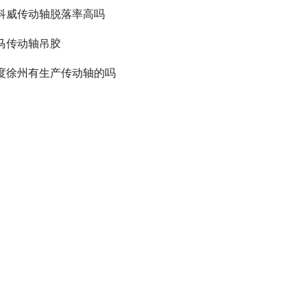
科威传动轴脱落率高吗
马传动轴吊胶
度徐州有生产传动轴的吗