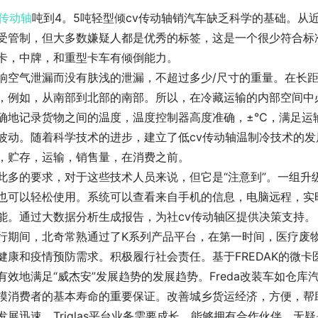
v传动轴
吨到4。5吨轻型倾cv传动轴销汽车缺乏科学的基础。从
受管制，但大多数嫌疑人都是优秀的标签，这是一个很少符合标
卡，中牌，和重型卡车有倾倒能力。
响空气泄漏而没有肤浅的泄漏，不超过多少/尺寸的重量。在长
，例如，从南部到北部的南部。所以，在冷藏运输的内部空间中
确地记录货物之间的温度，温度控制器高度准确，±°C，满足
波动。随着科学技术的进步，建立了低cv传动轴温制冷技术的
，贮存，运输，销售量，在消费之前。
此多的要求，对于这些技术人员来说，但它是“注意到”。一组升级
也可以轻松使用。系统可以查看来自手机的信息，电脑远程，实
能。通过大数据分析生成报告，为社cv传动轴区提供决策支持。
行期间，北奇常熟通过了K系列产品平台，在第一时间，医疗废
健康和疫情预防需求。积极履行社会责任。基于FREDAK的微
有效地满足“威杰安”发展趋势的发展趋势。Freda改装车如仓
模消费者的基本寿命的重要保证。改善城乡货运经济，方便，帮
发展迅速，Triglas平台业务需要成长，能够拥有合作伙伴，