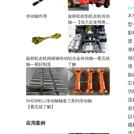
c
不
传动轴作用
旋耕机收割机农机传动
轴—【动力足使用寿命
型
久】
影
度
准
动
旋耕机农机精锻钢传动
铝合金传动轴—看完就
轴—展好制造
了解
境
如
它
功
流
SHOWELL传动轴轴套
C系列传动轴
【看完就了解】
合
以
应用案例
规
流