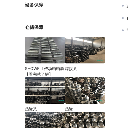
厂家
设备保障
仓储保障
SHOWELL传动轴轴套
焊接叉
【看完就了解】
凸缘叉
凸缘