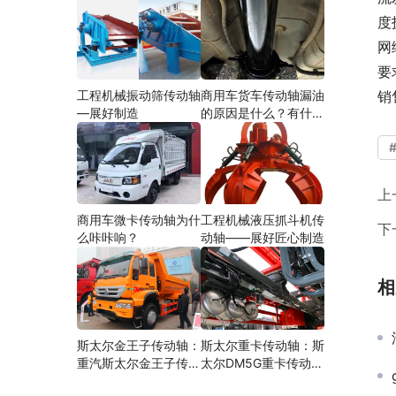
度
网
要
工程机械振动筛传动轴
商用车货车传动轴漏油
销
—展好制造
的原因是什么？有什么
影响？
上
商用车微卡传动轴为什
工程机械液压抓斗机传
下
么咔咔响？
动轴——展好匠心制造
相
斯太尔金王子传动轴：
斯太尔重卡传动轴：斯
重汽斯太尔金王子传动
太尔DM5G重卡传动轴
轴多少钱、价格、生产
多少钱/价格/生产厂家