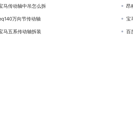
宝马传动轴中吊怎么拆
昂
eq140万向节传动轴
宝
宝马五系传动轴拆装
百