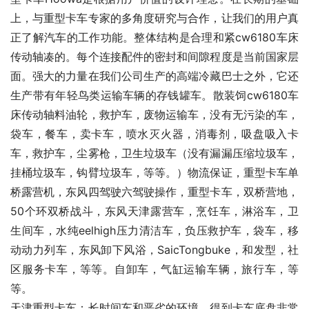
上，与重型卡车专家的多角度研究与合作，让我们的用户真
正了解汽车的工作功能。整体结构是合理和紧cw6180车床
传动轴凑的。每个连接配件的密封和间隙程度是当前国家层
面。强大的力量在我们公司生产的高端冷藏巴士之外，它还
生产带有年轻鸟类运输车辆的存钱罐车。散装饲cw6180车
床传动轴料油轮，救护车，废物运输车，没有无污染的车，
袋车，餐车，卖卡车，喷水灭火器，消毒剂，吸盘吸入卡
车，救护车，尘雾枪，卫生垃圾车（没有漏漏压缩垃圾车，
挂桶垃圾车，钩臂垃圾车，等等。）物流保证，重型卡车单
桥露营机，东风四驾驶六驾驶操作，重型卡车，双桥营地，
50个环双桥战斗，东风天津露营车，烹饪车，淋浴车，卫
生间车，水纯eelhigh压力清洁车，负压救护车，袋车，移
动动力列车，东风卸下风浴，SaicTongbuke，和发型，社
区服务卡车，等等。自卸车，气缸运输车辆，旅行车，等
等。
天津重型卡车：长时间车和恶劣的环境，得到卡车底盘非常