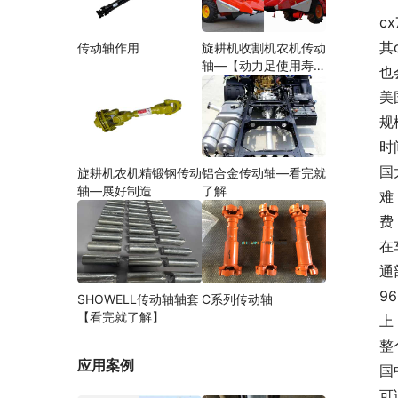
c
其
传动轴作用
旋耕机收割机农机传动
轴—【动力足使用寿命
也
久】
美
规
时
国
旋耕机农机精锻钢传动
铝合金传动轴—看完就
轴—展好制造
了解
难
费
在
通
9
SHOWELL传动轴轴套
C系列传动轴
【看完就了解】
上
整
应用案例
国
可