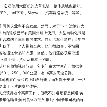
，它还使用大面积的皮革包装。整体质地也很好。
，Ioni下降，Skywall，汽车网络系统，等等。
车司机失业率不会发生。然而，对于“卡车运输的大
和踏上的追求已经在美国公路上使用。大型自动化只是
裁剪合格的卡车司机的成本。自动卡车可能在近5年中
和孩子，一个人带着全家，他们很勤奋，不怕困
各地运送食品和衣服。当然，他们还必须赚取运
款不是比例，货运从根本上抱歉。
活的音频和视频节目，它专门由大学生产。根据交
01。250，000公里，有14高的高速公路。
卡车司机在白天和晚上独自行走，面对数千英里，一路
给出了卡片朋友的体验。
国人想获得这个高薪工作，但我不知道是否是频道;美
卡车运输业;同时尝试在纽约推动中国卡车司机的许