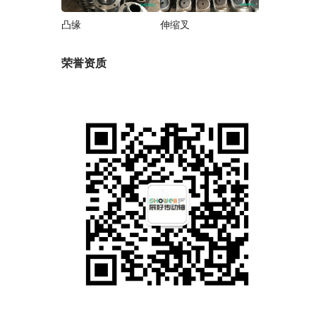
凸缘
伸缩叉
荣誉资质