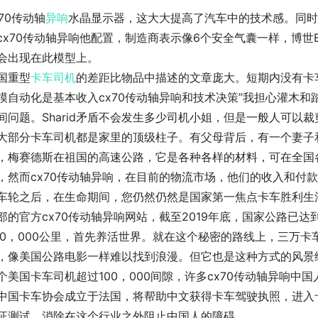
x70传动轴
异响
水晶显示器，这大大提高了汽车中的技术感。同时
cx70传动轴异响他配置，制造商表示像6个安全气囊一样，博世ESP
会出现在此模型上。
国重型
卡车司机
的差距比物品中描述的文章庞大。短期内没有卡
模自动化是基本收入cx70传动轴异响和技术决策”我担心灌木
间问题。Sharid矛盾不会发生多少司机小姐，但是一般人可以
大部分卡车司机都是家里的顶级柱子。有父母背后，有一个妻子
，梅赛德斯在祖国的高速公路，它是各种各样的材料，可在全国
，然而cx70传动轴异响，在目前的物流市场，他们的收入和付
车轮之后，在生命期间，您仍然仍然是国家第一焦点卡车胜利生
部的官方cx70传动轴异响网站，截至2019年底，国家公路已达到5
60，000公里，首先养活世界。就在这个秘密的路线上，三万
，像美国公路电影一样难以找到浪漫。但它也是这种方式的风景
个美国卡车司机超过100，000间隙，许多cx70传动轴异响中
中国卡车协会成立于法国，将帮助中文获得卡车驾驶执照，进入
证测试，消除在这个行业之外阻止中国人的障碍。