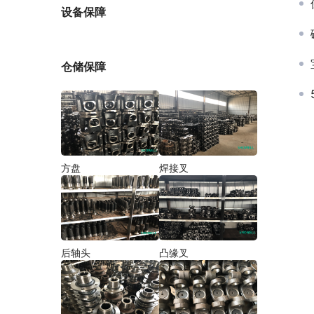
厂家
设备保障
仓储保障
方盘
焊接叉
后轴头
凸缘叉