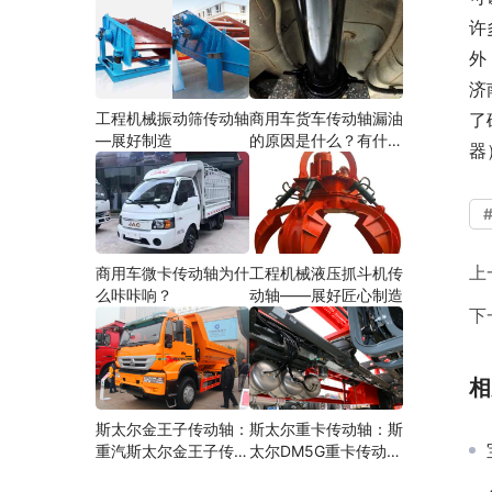
许
外
济
工程机械振动筛传动轴
商用车货车传动轴漏油
了
—展好制造
的原因是什么？有什么
器
影响？
上
商用车微卡传动轴为什
工程机械液压抓斗机传
么咔咔响？
动轴——展好匠心制造
下
相
斯太尔金王子传动轴：
斯太尔重卡传动轴：斯
重汽斯太尔金王子传动
太尔DM5G重卡传动轴
轴多少钱、价格、生产
多少钱/价格/生产厂家