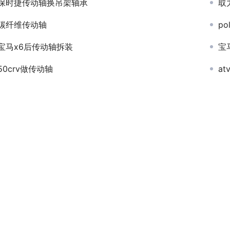
保时捷传动轴换吊架轴承
取
碳纤维传动轴
p
宝马x6后传动轴拆装
宝
50crv做传动轴
a