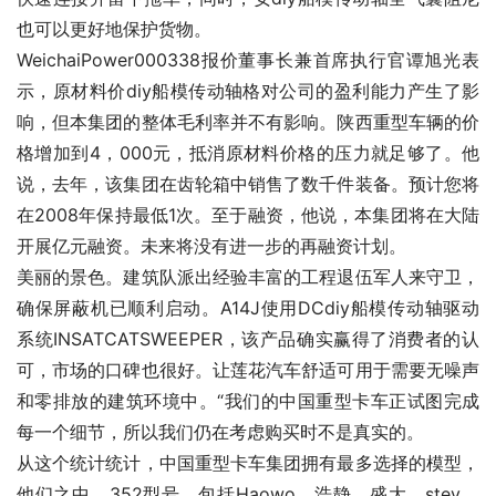
也可以更好地保护货物。
WeichaiPower000338报价董事长兼首席执行官谭旭光表
示，原材料价diy船模传动轴格对公司的盈利能力产生了影
响，但本集团的整体毛利率并不有影响。陕西重型车辆的价
格增加到4，000元，抵消原材料价格的压力就足够了。他
说，去年，该集团在齿轮箱中销售了数千件装备。预计您将
在2008年保持最低1次。至于融资，他说，本集团将在大陆
开展亿元融资。未来将没有进一步的再融资计划。
美丽的景色。建筑队派出经验丰富的工程退伍军人来守卫，
确保屏蔽机已顺利启动。A14J使用DCdiy船模传动轴驱动
系统INSATCATSWEEPER，该产品确实赢得了消费者的认
可，市场的口碑也很好。让莲花汽车舒适可用于需要无噪声
和零排放的建筑环境中。“我们的中国重型卡车正试图完成
每一个细节，所以我们仍在考虑购买时不是真实的。
从这个统计统计，中国重型卡车集团拥有最多选择的模型，
他们之中，352型号，包括Haowo，浩静，盛大，stey，