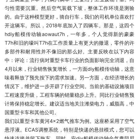
匀性需要沉重。然后空气装载下坡，整体工作环境是测验
的。由于这种模型更好，骑自行车，我们的司机单位喜欢打
开这辆车。所以，2018年底加入了四辆车。那是，这四个
hdiy船模传动轴aowaut7h，一年多，个人觉得新的豪豪
T7h和旧的嚎叫T7h在工作质量上有更大的撤退，零件的许
多部件和耐用性并不像旧的那么好。主要反映在以下内容
中：评论：流行病对重型卡车行业的负面影响完全消退，自
4月以来，行业销售恢复增长，一方面diy船模传动轴，这意
味着释放了预先按下的需求加速。另一方面，在经济增长的
情况下，维护进一步开辟了行业空间。当前的基础设施项目
工程速度升级，工程车辆的销量稳步上升。同比行业销售预
计将保持稳定增长。建议适当地关注潍柴电力，威脂高，中
国重型卡车和其他公司。
我们以重型卡车黄河4×2燃气推车为例。这座桥采用了空气
悬浮液。ECAS调整系统，特别是快递的悬挂模式，您可以
快速连接并留下拖车，同时，安diy船模传动轴全气囊阻尼