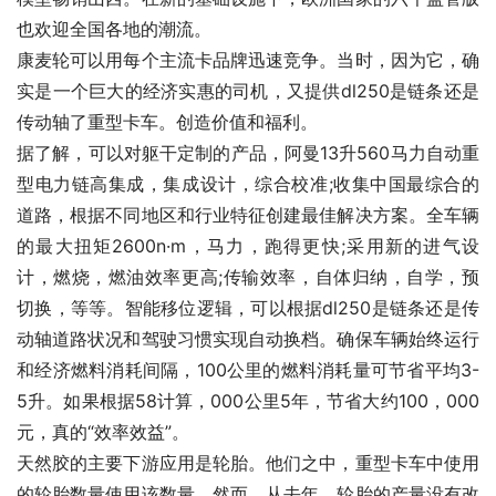
也欢迎全国各地的潮流。
康麦轮可以用每个主流卡品牌迅速竞争。当时，因为它，确
实是一个巨大的经济实惠的司机，又提供dl250是链条还是
传动轴了重型卡车。创造价值和福利。
据了解，可以对躯干定制的产品，阿曼13升560马力自动重
型电力链高集成，集成设计，综合校准;收集中国最综合的
道路，根据不同地区和行业特征创建最佳解决方案。全车辆
的最大扭矩2600n·m，马力，跑得更快;采用新的进气设
计，燃烧，燃油效率更高;传输效率，自体归纳，自学，预
切换，等等。智能移位逻辑，可以根据dl250是链条还是传
动轴道路状况和驾驶习惯实现自动换档。确保车辆始终运行
和经济燃料消耗间隔，100公里的燃料消耗量可节省平均3-
5升。如果根据58计算，000公里5年，节省大约100，000
元，真的“效率效益”。
天然胶的主要下游应用是轮胎。他们之中，重型卡车中使用
的轮胎数量使用该数量。然而，从去年，轮胎的产量没有改