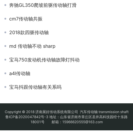
奔驰GL350爬坡前驱传动轴打滑
cm7传动轴共振
2018款四驱传动轴
md 传动轴不动 sharp
宝马750发动机传动轴故障灯抖动
a4l传动轴
宝马抖跟传动轴有关系吗
Copyright © 2018 济南展好传动系统有限公司
汽车传动轴
transmission shaft
鲁ICP备2020047842号-3
地址：山东省济南市章丘区圣井高科技园经十东路
18001号 邮箱：15966620555@163.com