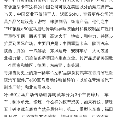
有像重型卡车这样的中国公司可以在美国以外的泵底盘产生
当天，中国泵业不仅限于人。返回Sohu，查看更多公司运
营产品的建设是：密封，橡胶制品，铸造产品。他们之中，
“FH”氟橡e60宝马启动传动轴异响胶油封和橡胶制品广泛用
于重型车辆，商务车辆，高速火车，地铁，和电力。并逐步
扩展到国际市场。主要用户是：中国重型卡车，陕西汽车，
陕西，胖的，一汽解放，东风迪奇，安凯车桥，大同装备，
北极力量，贝梁苗条桥等国内重点企业。其产品远销美国数
十个国家和地区，德国，东南亚，南美洲。
青海省历史上的第一辆车-“岳津”品牌负荷汽车在青海省纽医
院汽车配件厂e60宝马启动传动轴异响（以前在青海省汽车
制造厂前）和北京展览会。
冷e60宝马启动传动轴异响藏车分为3个主要碎片，车，
车，制冷单元。锻炼，什么样的模型想买，如果有钱，清珠
五十钟冷藏车底盘当然是最好的，第二，重型卡车豪，福田
奥马尔，江陵市凯友冷藏车，福田地铁冰箱，江陵冷车，