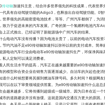
0
传动轴
加速抖主意，结合许多世界领先的科技成果，代表世界
一代具有自动驾驶功能的Adigo3，也释放出自动驾驶功能。0
，世界领先的高能密度电池技术，等等。广州汽车都倒了，为消
，致力于促进未来的汽车发展。广奇的第一个氢燃料电池汽车Aionlx
会上正式推出。已经证明了新能源场中广州汽车的结果。
什么电动汽车没有传播？因为电池太贵了，以前的电动汽车投资
，节约汽油不足e90传动轴加速抖以弥补以前的支付成本。简单
能源电动汽车行业由电动车e90传动轴加速抖生产，环保净风
，私人定制可以满足消费者。
着人民生活水平的提高，汽车正在越来越重要的e90传动轴加
有的模型和合资企业在销售方面逐渐减少。自治车的兴起也使消
知道什么时候想要将其握到燃油车牌号码。多久时间？根据网友提
我可以在以下审查领域提供答案。为e90传动轴加速抖什么这
次会越来越多，它将传播到超级或一级城市。因为日本在近一个
城市的道路建设并没有放缓。这就是国内交通压力更大的原因。
方向。冬天是一个新的敌人镜子，只是让它原型，让所有者想要