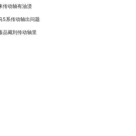
来传动轴有油渍
马5系传动轴出问题
毒品藏到传动轴里