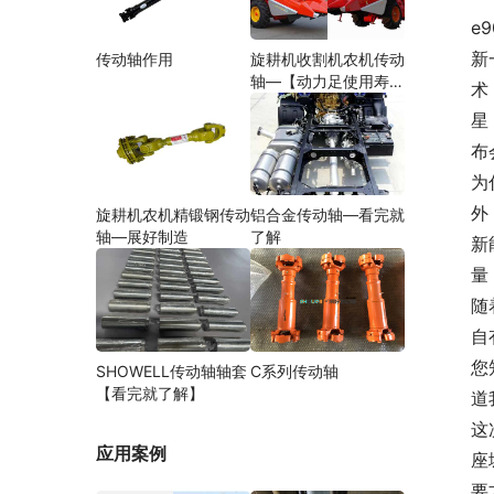
e9
新
传动轴作用
旋耕机收割机农机传动
轴—【动力足使用寿命
术
久】
星
布
为
外
旋耕机农机精锻钢传动
铝合金传动轴—看完就
轴—展好制造
了解
新
量
随
自
您
SHOWELL传动轴轴套
C系列传动轴
【看完就了解】
道
这
应用案例
座
要