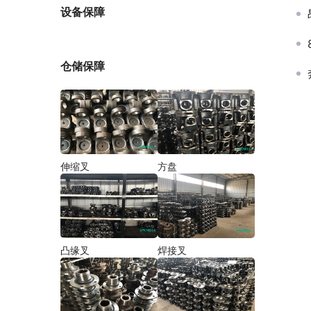
厂家
设备保障
仓储保障
伸缩叉
方盘
凸缘叉
焊接叉