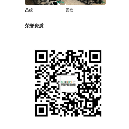
凸缘
圆盘
荣誉资质