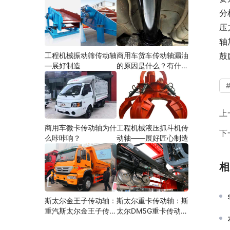
分
压
轴
工程机械振动筛传动轴
商用车货车传动轴漏油
鼓
—展好制造
的原因是什么？有什么
影响？
上
商用车微卡传动轴为什
工程机械液压抓斗机传
下
么咔咔响？
动轴——展好匠心制造
相
斯太尔金王子传动轴：
斯太尔重卡传动轴：斯
重汽斯太尔金王子传动
太尔DM5G重卡传动轴
轴多少钱、价格、生产
多少钱/价格/生产厂家