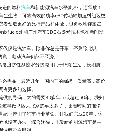
先进的燃料
汽车
和新能源汽车水平;此外，还释放了
智驾生生物，可靠高效的功率e90传动轴加速抖组装技
费者创造更好的旅行产品和体验，也勇敢地仰望星
fuelcell和广州汽车3DG石墨烯技术也在新闻发
不仅仅是汽油车。除非你总是开车，否则除此以
的说，电动汽车仍然不经济。
味高硬度抗性刮擦水分抗碱可用于照顾生活，长期质
速抖必需品。最近几年，国内车的崛起，质量高，高价
费者更多的选择。
供的号码，大约需要30多年（或超过60年。我知
总是这样做？因为北京的车太多了，随着时间的推移，
世纪中使用了汽车行业革命。让我们完成20年，这
所以没有办法，综合途径，开发新的能源汽车是主
哭泣而没有眼泪。