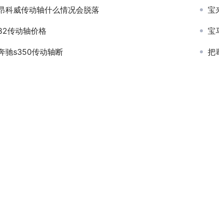
昂科威传动轴什么情况会脱落
宝
82传动轴价格
宝
奔驰s350传动轴断
把