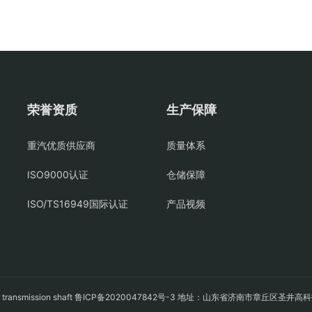
荣誉资质
生产保障
重汽优质供应商
质量体系
ISO9000认证
仓储保障
ISO/TS16949国际认证
产品视频
轴
transmission shaft
鲁ICP备2020047842号-3
地址：山东省济南市章丘区圣井高科技园经