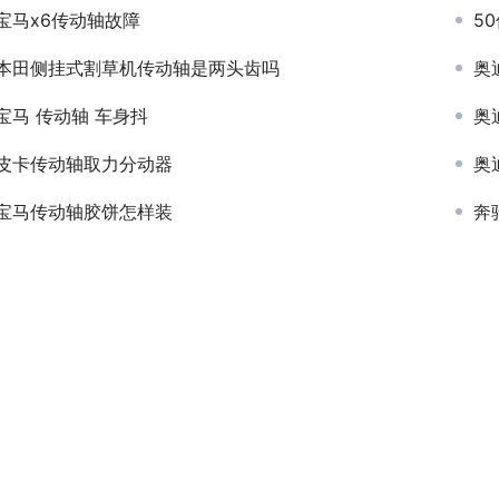
宝马x6传动轴故障
5
本田侧挂式割草机传动轴是两头齿吗
奥
宝马 传动轴 车身抖
奥
皮卡传动轴取力分动器
奥
宝马传动轴胶饼怎样装
奔