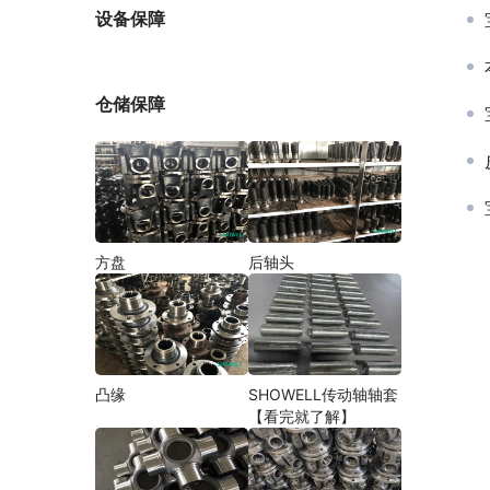
厂家
设备保障
仓储保障
方盘
后轴头
凸缘
SHOWELL传动轴轴套
【看完就了解】