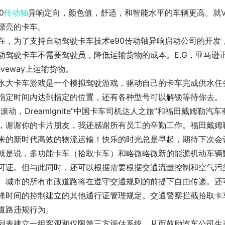
0
传动轴
异响定向，颜色值，舒适，和智能水平的车辆更高。就Va
漂亮的卡车。
在，为了支持自动驾驶卡车技术e90传动轴异响启动公司的开
动驾驶卡车不需要驾驶员，降低运输货物的成本。E.G，亚马逊
neveway上运输货物。
水大卡车游戏是一个模拟驾驶游戏，驱动自己的卡车完成供水任
指定时间内达到指定的位置，还有各种型号可以解锁等待你去。
轮滚动，DreamIgnite“中国卡车司机达人之旅”和福田戴姆勒
，谢谢你的卡片朋友，我还感谢所有员工的辛勤工作。福田戴姆
来的新时代高效的物流运输！快乐的时光总是早起，期待下次会
就是说，多功能卡车（拾取卡车）和略微略微新的能源机动车辆
可证。但与此同时，还可以根据需要根据交通流量控制和空气污
。城市的所有市政道路将在遵守交通规则的前提下自由传递。还
峰时间的控制建立的其他通行证管理规定。交通警察拦截拾取卡车
道路违规行为。
列表建立一组客观和仅限第三方评估系统。从而鼓励汽车公司生