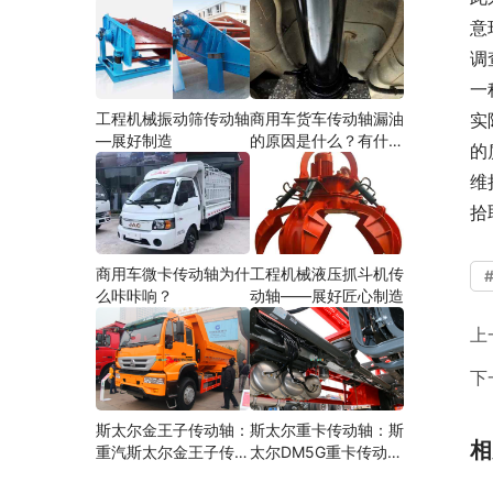
意
调
一
工程机械振动筛传动轴
商用车货车传动轴漏油
实
—展好制造
的原因是什么？有什么
的
影响？
维
拾
商用车微卡传动轴为什
工程机械液压抓斗机传
么咔咔响？
动轴——展好匠心制造
上
下
斯太尔金王子传动轴：
斯太尔重卡传动轴：斯
相
重汽斯太尔金王子传动
太尔DM5G重卡传动轴
轴多少钱、价格、生产
多少钱/价格/生产厂家