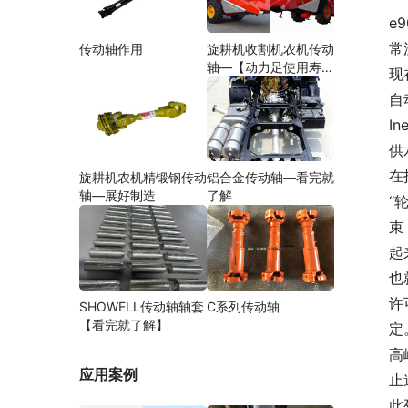
e9
常
传动轴作用
旋耕机收割机农机传动
轴—【动力足使用寿命
现
久】
自
I
供
在
旋耕机农机精锻钢传动
铝合金传动轴—看完就
轴—展好制造
了解
“
束
起
也
许
SHOWELL传动轴轴套
C系列传动轴
【看完就了解】
定
高
应用案例
止
此