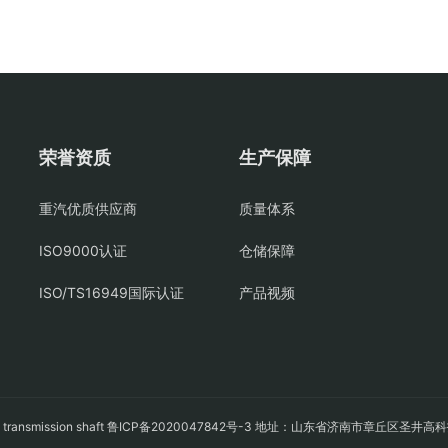
荣誉资质
生产保障
重汽优质供应商
质量体系
ISO9000认证
仓储保障
ISO/TS16949国际认证
产品视频
轴
transmission shaft
鲁ICP备2020047842号-3
地址：山东省济南市章丘区圣井高科技园经