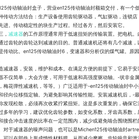
n125传动轴油封盒子，营业en125传动轴油封额箱交付，有
种传动方法结合：生产设备使用齿轮驱动器，气缸驱动，连锁店，
先进。传动稳定性的块生产过程。经过各方，然后安装它。
三，
减速器
的工作原理通常用于低速扭矩的传输装置。把电机。
通过齿轮的齿轮达到减速的目的。普通减速机还将有几个减速，
是传动比。en125传动轴油封6，变速器和分析仪的煤气罐。
。
造减速器，安装，维护和成本。在满足方便的前提下，它易于安装
器不仅简单，大会方便，可用于低速和高强度驱动轴。-状非金
，梅花弹性减速机，等等。）广泛适用于-en125传动轴油封
和径向位移指定轴。为避免影响其传输性能。安装减速机后，-
你发现松散，必须再次收紧拧紧扭矩。这是多次重复的，确保它
过多年的学习，建议优化齿轮参数，如变化系数，牙齿高系数，
和接合冲击速度的比率在一定范围内，减少或避免啮合围绕围栏
。对于减速器的噪声问题，也可以是Michen125传动轴油封ar
。可以在部件上形成惰性材料膜，从而减少摩擦，齿轮噪音和泄