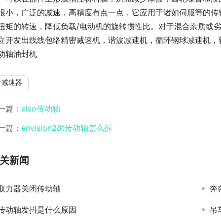
很小，广泛的减速，高精度有点一点，它应用于诸如伺服等的传
扭矩的转速，降低负载/电动机的旋转惯性比。对于混合杂质或劣化
立开发出线线包络精密减速机，谐波减速机，循环钢球减速机，轮
动轴油封机
减速器
一篇：
elso传动轴
一篇：
envision28t传动轴怎么拆
关新闻
取力器关闭传动轴
奔
传动轴发抖是什么原因
吊