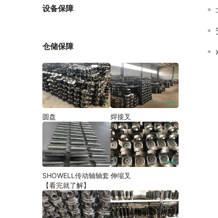
厂家
设备保障
仓储保障
圆盘
焊接叉
SHOWELL传动轴轴套
伸缩叉
【看完就了解】