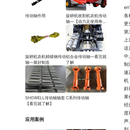
e
各
传动轴作用
旋耕机收割机农机传动
轴—【动力足使用寿命
更
久】
第
上
这
中
旋耕机农机精锻钢传动
铝合金传动轴—看完就
轴—展好制造
了解
制
速
机
斜
果
SHOWELL传动轴轴套
C系列传动轴
【看完就了解】
经
度
应用案例
声
剂