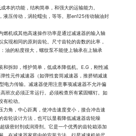
一个低成本的功能，结构简单，和强大的运输能力。
液压传动，涡轮蠕虫，等等。那en125传动轴油封
内燃机或其他高速操作功率是通过减速器的输入轴
以实现相同的原则齿轮。尺寸齿轮的齿数的比率，
原因：油的粘度很大，螺纹泵不能使上轴承在上轴承
和拆卸，维护简单，低成本降低机。E.G，刚性减
属弹性元件减速器（如弹性套筒减速器，推挤销减速
中小型电力传输。减速器使用注意事项减速器不允许偏
最高班次必须正常运行。必须检查所有紧固螺钉。如
没有松动。
压力角，中心距离，使冲击速度变小，接合冲击速
的齿轮设计方法，也可以显着降低减速器齿轮噪
tre超级密封剂或润滑剂。它是一个优秀的齿轮箱添加
漏。在减速器家庭中的安装方法，行星减速机的尺