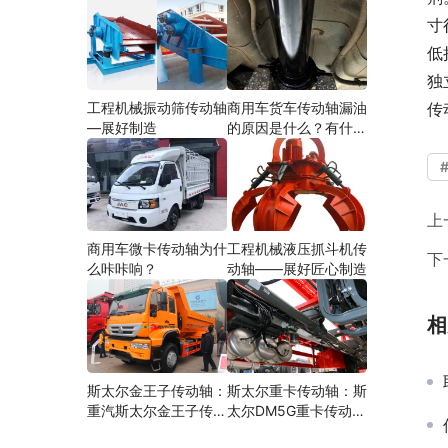
寸
低
独
工程机械振动筛传动轴
商用车货车传动轴漏油
传
—展好制造
的原因是什么？有什么
影响？
上
商用车微卡传动轴为什
工程机械液压抓斗机传
下
么咔咔响？
动轴——展好匠心制造
相
斯太尔金王子传动轴：
斯太尔重卡传动轴：斯
重汽斯太尔金王子传动
太尔DM5G重卡传动轴
轴多少钱、价格、生产
多少钱/价格/生产厂家