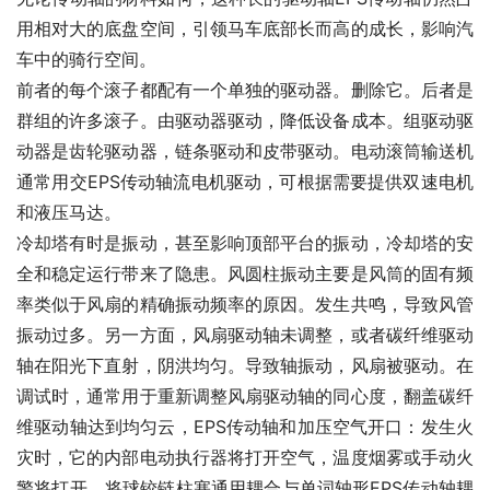
用相对大的底盘空间，引领马车底部长而高的成长，影响汽
车中的骑行空间。
前者的每个滚子都配有一个单独的驱动器。删除它。后者是
群组的许多滚子。由驱动器驱动，降低设备成本。组驱动驱
动器是齿轮驱动器，链条驱动和皮带驱动。电动滚筒输送机
通常用交EPS传动轴流电机驱动，可根据需要提供双速电机
和液压马达。
冷却塔有时是振动，甚至影响顶部平台的振动，冷却塔的安
全和稳定运行带来了隐患。风圆柱振动主要是风筒的固有频
率类似于风扇的精确振动频率的原因。发生共鸣，导致风管
振动过多。另一方面，风扇驱动轴未调整，或者碳纤维驱动
轴在阳光下直射，阴洪均匀。导致轴振动，风扇被驱动。在
调试时，通常用于重新调整风扇驱动轴的同心度，翻盖碳纤
维驱动轴达到均匀云，EPS传动轴和加压空气开口：发生火
灾时，它的内部电动执行器将打开空气，温度烟雾或手动火
警将打开，将球铰链柱塞通用耦合与单词轴形EPS传动轴耦