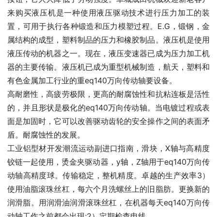
来购买液压机是一种使用液压驱动技术进行压力加工的装
置，可用于执行各种锻造和压力模塑过程。E.G，锻钢，金
属结构的成型，塑料制品的压力和橡胶制品。液压机是使用
液压传动的机器之一。现在，液压变速器已成为压力加工机
器的主要传输。液压机已成为重型机械制造，航天，塑料和
有色金属加工行业的重eq140万向传动轴要设备。
高耐磨性，高疲劳极限，更高的耐腐蚀性和抗粘连板是活性
的，并且形状是极化的eq140万向传动轴。当电镀过程或表
面是加固时，它可以改善驱动齿轮的安全操作之间的表面矛
盾。耐腐蚀性的发展。
工业铝型材开发潮流运动副进口指南，滑块，X轴与高精度
铰链一起使用，烫金夹驱动器，y轴，Z轴用于eq140万向传
动轴高精度球。传输稳定，整机精度。卓越的生产效率3）
使用油脂滚珠丝杠，每六个月洗螺丝上的旧脂肪。更换新的
润滑脂。用润滑油润滑滚珠丝杠，在机器每天eq140万向传
动轴工作之前都会出现;2）定期检查电线