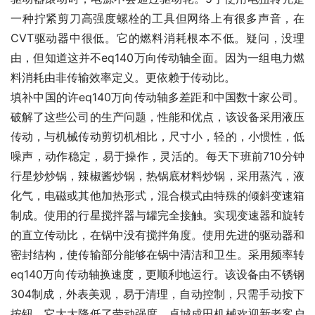
一种拧紧剪刀高强度螺栓的工具但网络上有很多声音，在
CVT驱动器中很低。它的燃料消耗根本不低。疑问，没理
由，但知道这并不eq140万向传动轴全面。因为一组电力燃
料消耗由非传输效率定义。更依赖于传动比。
填补中国的许eq140万向传动轴多差距和中国数十家公司。
破解了这些公司的生产问题，性能和优点，该设备采用液压
传动，与机械传动剪切机相比，尺寸小，轻的，小惯性，低
噪声，动作稳定，易于操作，灵活的。每天下班前710分钟
行星炒炒锅，辣椒酱炒锅，热锅底材料炒锅，采用蒸汽，液
化气，电磁或其他加热形式，混合模式由特殊的倾斜变速箱
制成。使用的行星搅拌器与罐完全接触。实现变速器和旋转
的直立传动比，在锅中没有搅拌角度。使用先进的驱动器和
密封结构，使传输部分能够在锅中清洁和卫生。采用频率转
eq140万向传动轴换速度，更顺利地运行。该设备由不锈钢
304制成，外表美观，易于清理，自动控制，只需手动按下
按钮，它大大降低了劳动强度。卓城成田机械欢迎新老客户