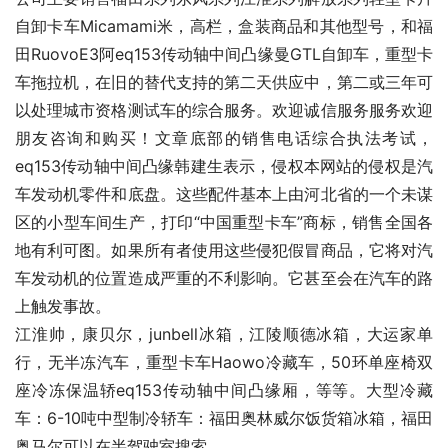
自卸卡车Micamami米，高栏，盒装商品和其他型号，和福
田RuovoE3阿eq153传动轴中间凸缘曼GTL自卸车，重型卡
车拖拉机，在旧的替代支持的第二天供应中，第二或三年可
以处理城市资格测试车的综合服务。欢迎诚信服务服务欢迎
朋友咨询和购买！文章底部的销售电话综合执法考试，
eq153传动轴中间凸缘韩建生表示，侵权本网站的侵权是汽
车发动机零件和底盘。这些配件基本上由河北省的一个未谋
区的小型车间生产，打印“中国重型卡车”商标，销售全国各
地有利可图。如果所有者使用这些侵犯假冒商品，它将对汽
车发动机的位置造成严重的不利影响。它甚至会在汽车的路
上触发事故。
江淮帅，康贝尔，junbell冰箱，江陵顺德冰箱，大运家单
行，无半冻汽车，重型卡车Haowo冷藏车，50环单座椅双
座冷冻保温轿eq153传动轴中间凸缘厢，等等。大型冷藏
车：6-10吨中型制冷轿车：福田奥林威尔饭货箱冰箱，福田
奥马尔可以在半驾驶室搜索。