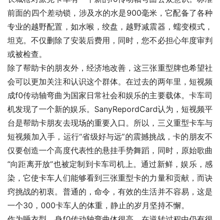
前面的四个差动锁，涉及水的水是900毫米，它配备了各种
专业的越野配置，如水喉，绞盘，越野减震器，蠕变模式，
坦克。不仅删除了安装后费用，同时，您不必担心年度审判
或被检查。
除了帮助卡的朋友外，经济地改善，这三张重型牌也希望社
会可以更加关注和认识这个群体。在过去的两年里，短视频
成f0传动轴弯曲为国家日常社会和娱乐的主要载体。卡车司
机发现了一个新的娱乐。SanyRepordCard认为，短视频平
台是帮助卡朋友去现场的重要入口。所以，三义重型卡车与
短视频加入手，运行“省级好与远”的震撼挑战，卡的朋友不
仅要创造一个高度代表性的悬挂手势舞蹈，同时，原始歌曲
“向距离开放”也被定制到卡车司机上。通过新鲜，娱乐，感
染，它使卡车人们能够看到三张重型卡的力量和贡献，而诀
窍挑战的初衷。普通的，命令，有效的生活并不容易，这是
一个30，000卡车人的体重，静止的岁月坚持不懈。
作为睡衣型，身f0传动轴弯曲体很高，在逆转过程中仍有很