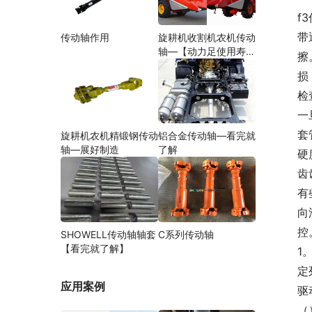
f
带
传动轴作用
旋耕机收割机农机传动
轴—【动力足使用寿命
擦
久】
损
检
一
套
旋耕机农机精锻钢传动
铝合金传动轴—看完就
轴—展好制造
了解
硬
齿
有
向
控
SHOWELL传动轴轴套
C系列传动轴
【看完就了解】
1
定
应用案例
驱
（