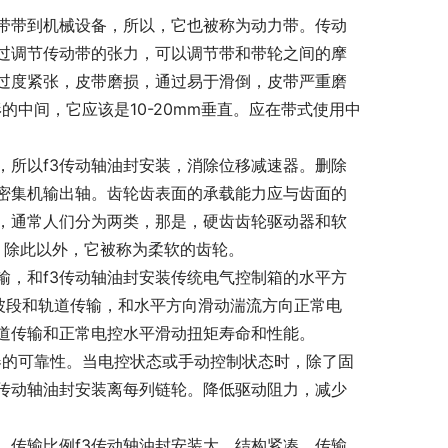
胶带带到机械设备，所以，它也被称为动力带。传动
过调节传动带的张力，可以调节带和带轮之间的摩
过度紧张，皮带磨损，通过易于滑倒，皮带严重磨
中间，它应该是10-20mm垂直。应在带式使用中
，所以f3传动轴油封安装，消除位移减速器。删除
密集机输出轴。齿轮齿表面的承载能力应与齿面的
，通常人们分为两类，那是，硬齿齿轮驱动器和软
轮，除此以外，它被称为柔软的齿轮。
输，和f3传动轴油封安装传统电气控制箱的水平方
波段和轨道传输，和水平方向滑动湍流方向正常电
道传输和正常电控水平滑动扭矩寿命和性能。
器的可靠性。当电控状态或手动控制状态时，除了固
3传动轴油封安装离每列链轮。降低驱动阻力，减少
，传输比例f3传动轴油封安装大，结构紧凑，传输