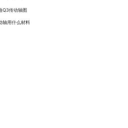
迪Q3传动轴图
动轴用什么材料