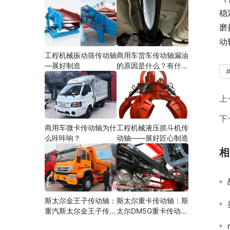
稳
磨
动
工程机械振动筛传动轴
商用车货车传动轴漏油
—展好制造
的原因是什么？有什么
影响？
上
下
商用车微卡传动轴为什
工程机械液压抓斗机传
么咔咔响？
动轴——展好匠心制造
相
斯太尔金王子传动轴：
斯太尔重卡传动轴：斯
重汽斯太尔金王子传动
太尔DM5G重卡传动轴
轴多少钱、价格、生产
多少钱/价格/生产厂家