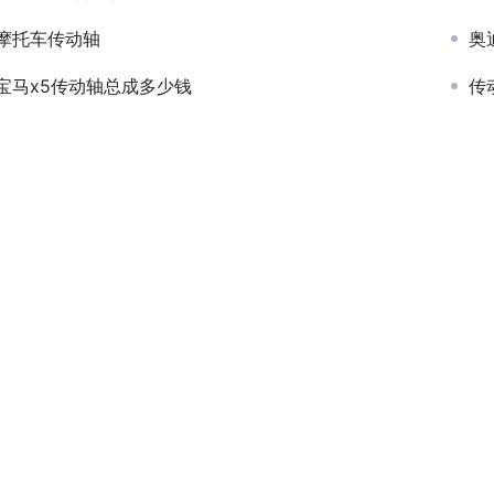
摩托车传动轴
奥
宝马x5传动轴总成多少钱
传