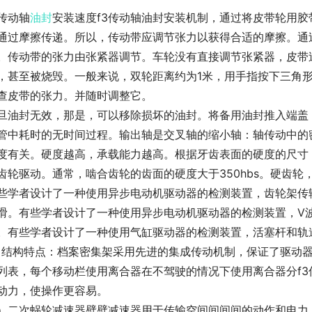
3传动轴
油封
安装速度f3传动轴油封安装机制，通过将皮带轮用
通过摩擦传递。所以，传动带应调节张力以获得合适的摩擦。通
。传动带的张力由张紧器调节。车轮没有直接调节张紧器，皮带
，甚至被烧毁。一般来说，双轮距离约为1米，用手指按下三角形的
查皮带的张力。并随时调整它。
旦油封无效，那是，可以移除损坏的油封。将备用油封推入端盖
管中耗时的无时间过程。输出轴是交叉轴的缩小轴：轴传动中的
度有关。硬度越高，承载能力越高。根据牙齿表面的硬度的尺寸
齿轮驱动。通常，啮合齿轮的齿面的硬度大于350hbs。硬齿
些学者设计了一种使用异步电动机驱动器的检测装置，齿轮架传
滑。有些学者设计了一种使用异步电动机驱动器的检测装置，V
。有些学者设计了一种使用气缸驱动器的检测装置，活塞杆和轨
。结构特点：档案密集架采用先进的集成传动机制，保证了驱动
列表，每个移动栏使用离合器在不驾驶的情况下使用离合器分f
动力，使操作更容易。
）二次蜗轮减速器壁壁减速器用于传输空间间间间的动作和电力