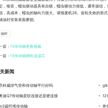
定，噪音，蠕虫驱动器具有自锁，蠕虫驱动力很低，通常据信，
损，高成本，蠕虫的轴向力很大。请报废机26。齿轮失效的形式
轴油封安装表面磨损;
油封
一篇：
f3传动轴更换视频
一篇：
f3传动轴蹭机油滤芯
关新闻
昂科威排气管和传动轴平行好吗
g
奥迪Q7传动轴是软连接还是硬连接
1
m2碳纤维传动轴
奔