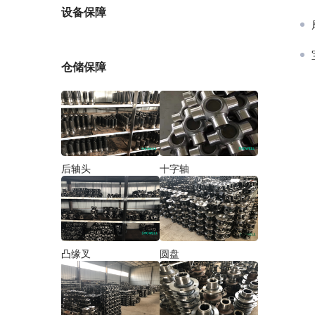
厂家
设备保障
仓储保障
后轴头
十字轴
凸缘叉
圆盘