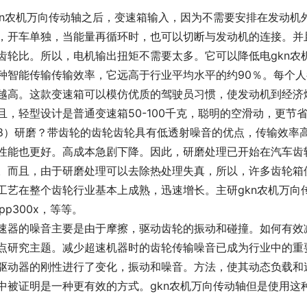
kn农机万向传动轴之后，变速箱输入，因为不需要安排在发动机
，开车单独，当能量再循环时，也可以切断与发动机的连接。并
齿轮比。所以，电机输出扭矩不需要太多。它可以降低电gkn农
种智能传输传输效率，它远高于行业平均水平的约90％。每个
越高。这款变速箱可以模仿优质的驾驶员习惯，使发动机到经济燃
且，轻型设计是普通变速箱50-100千克，聪明的空滑动，更节
8）研磨？带齿轮的齿轮齿轮具有低透射噪音的优点，传输效率
性能也更好。高成本急剧下降。因此，研磨处理已开始在汽车齿
。而且，由于研磨处理可以去除热处理失真，所以，许多齿轮箱
工艺在整个齿轮行业基本上成熟，迅速增长。主研gkn农机万向传动轴
app300x，等等。
速器的噪音主要是由于摩擦，驱动齿轮的振动和碰撞。如何有效
点研究主题。减少超速机器时的齿轮传输噪音已成为行业中的重
驱动器的刚性进行了变化，振动和噪音。方法，使其动态负载和
中被证明是一种更有效的方式。gkn农机万向传动轴但是使用这
。