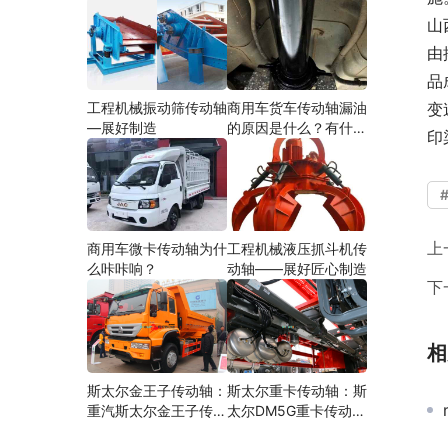
山
由
品
工程机械振动筛传动轴
商用车货车传动轴漏油
变
—展好制造
的原因是什么？有什么
印
影响？
上
商用车微卡传动轴为什
工程机械液压抓斗机传
么咔咔响？
动轴——展好匠心制造
下
相
斯太尔金王子传动轴：
斯太尔重卡传动轴：斯
重汽斯太尔金王子传动
太尔DM5G重卡传动轴
轴多少钱、价格、生产
多少钱/价格/生产厂家