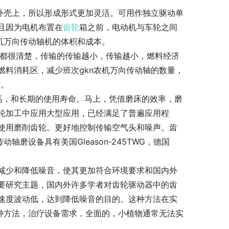
外壳上，所以形成形式更加灵活。可用作独立驱动单
且因为电机布置在
齿轮
箱之前，电动机与车轮之间
机万向传动轴机的体积和成本。
人都很清楚，传输的传输越小，传输越小，燃料经济
料消耗区，减少班次gkn农机万向传动轴的数量，
省。
高，和长期的使用寿命。马上，凭借磨床的效率，磨
轮加工中应用大型应用，已经满足了普遍应用程
使用磨削齿轮。更好地控制传输空气头和噪声。齿
磨设备具有美国Gleason-245TWG，德国
减少和降低噪音，使其更加符合环境要求和国内外
要研究主题，国内外许多学者对齿轮驱动器中的齿
速度波动低，达到降低噪音的目的。这种方法在实
种方法，治疗设备需求，全面的，小植物通常无法实