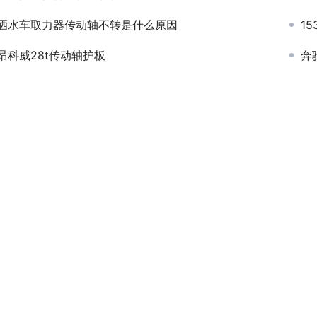
洒水车取力器传动轴不转是什么原因
1
昂科威28t传动轴护板
奔