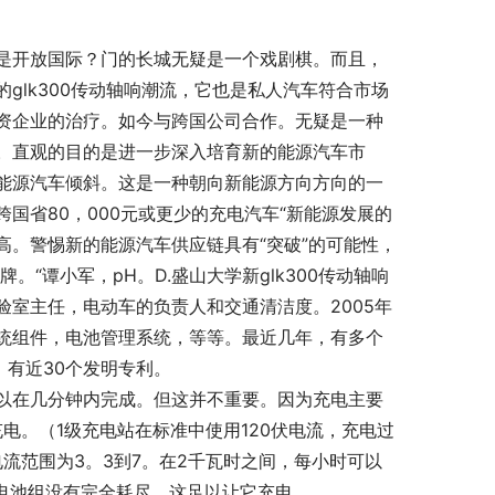
是开放国际？门的长城无疑是一个戏剧棋。而且，
的glk300传动轴响潮流，它也是私人汽车符合市场
资企业的治疗。如今与跨国公司合作。无疑是一种
。直观的目的是进一步深入培育新的能源汽车市
能源汽车倾斜。这是一种朝向新能源方向方向的一
国省80，000元或更少的充电汽车“新能源发展的
。警惕新的能源汽车供应链具有“突破”的可能性，
。“谭小军，pH。D.盛山大学新glk300传动轴响
室主任，电动车的负责人和交通清洁度。2005年
统组件，电池管理系统，等等。最近几年，有多个
，有近30个发明专利。
以在几分钟内完成。但这并不重要。因为充电主要
电。（1级充电站在标准中使用120伏电流，充电过
流范围为3。3到7。在2千瓦时之间，每小时可以
动车电池组没有完全耗尽，这足以让它充电。