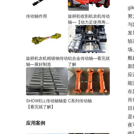
gl
努
传动轴作用
旋耕机收割机农机传动
轴—【动力足使用寿命
与
久】
发
较
场
般
旋耕机农机精锻钢传动
铝合金传动轴—看完就
轴—展好制造
了解
新
应
能
在
肖
SHOWELL传动轴轴套
C系列传动轴
【看完就了解】
目
是
应用案例
夜
收