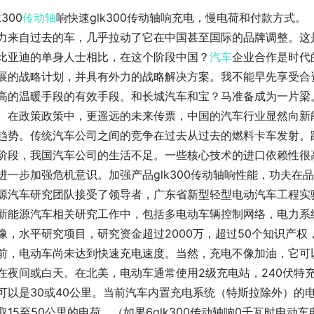
k300
传动轴
响快速glk300传动轴响充电，慢电荷和付款方式。
力来自过去的车，几乎拉动了它在中国甚至国际的品牌调整。这
比亚迪的单身人士相比，在这个阶段中国？
汽车
企业合作是时代
展的战略计划，并具有外力的战略解决方案。我不能早先享受合
高的温暖手段的有效手段。和长城汽车和宝？马准备成为一片梁
。在政策政策中，更遥远的未来传票，中国的汽车行业显然向新
趋势。传统汽车公司之间的竞争在过去从过去的燃料卡车发射。跨
阶段，我国汽车公司的生活不足。一些核心技术的进口依赖性很高
进一步加强危机意识。加强产品glk300传动轴响性能，功夫在品牌
源汽车研究团队接受了领导者，广东省新型轻型电动汽车工程实验
新能源汽车相关研究工作中，包括多电动车辆控制网络，电力系
像，水平研究项目，研究资金超过2000万，超过50个知识产权
前，电动车尚未达到快速充电速度。当然，充电不像加油，它可
在夜间或白天。在北美，电动车通常使用2级充电站，240伏特充
可以是30或40公里。当前汽车内置充电系统（特斯拉除外）的电
取15至50公里的电荷。（如果6glk300传动轴响0千瓦时电