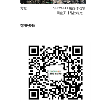
方盘
SHOWELL展好传动轴
—圆盘叉【品控稳定，
精密加工】
荣誉资质