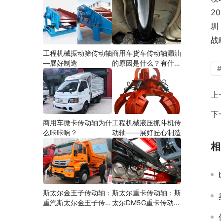
2
圳
战
工程机械振动筛传动轴
商用车货车传动轴漏油
—展好制造
的原因是什么？有什么
影响？
上
下
商用车微卡传动轴为什
工程机械液压抓斗机传
么咔咔响？
动轴——展好匠心制造
相
斯太尔金王子传动轴：
斯太尔重卡传动轴：斯
重汽斯太尔金王子传动
太尔DM5G重卡传动轴
轴多少钱、价格、生产
多少钱/价格/生产厂家