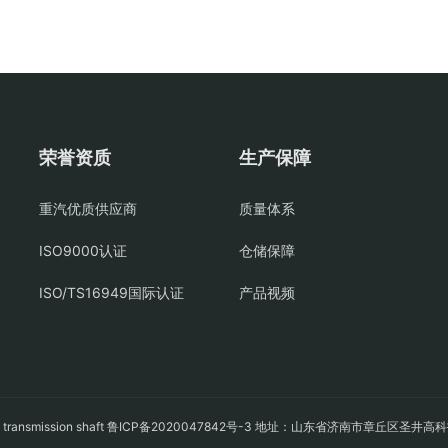
荣誉资质
生产保障
重汽优质供应商
质量体系
ISO9000认证
仓储保障
ISO/TS16949国际认证
产品视频
轴
transmission shaft
鲁ICP备2020047842号-3
地址：山东省济南市章丘区圣井高科技园经