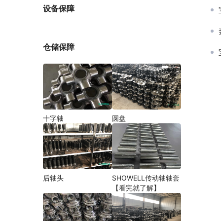
厂家
设备保障
仓储保障
十字轴
圆盘
后轴头
SHOWELL传动轴轴套
【看完就了解】