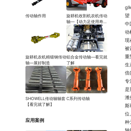
gl
望
传动轴作用
旋耕机收割机农机传动
轴—【动力足使用寿命
中
久】
动
现
被
重
旋耕机农机精锻钢传动
铝合金传动轴—看完就
轴—展好制造
了解
生
倍
专
是
潍
SHOWELL传动轴轴套
C系列传动轴
【看完就了解】
斯
位
应用案例
种
轴