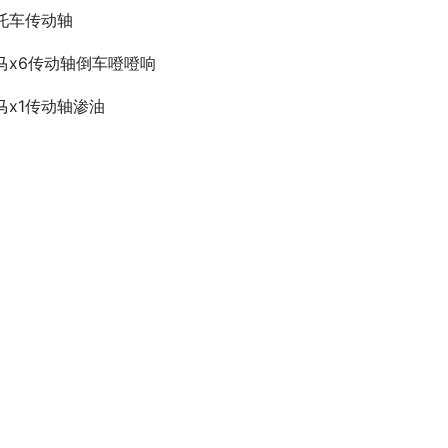
托车传动轴
马x6传动轴倒车噔噔响
马x1传动轴渗油