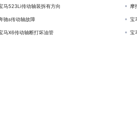
宝马523Li传动轴装拆有方向
摩
奔驰s传动轴故障
宝
宝马X6传动轴断打坏油管
宝