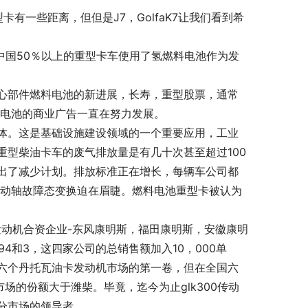
卡有一些距离，但但是J7，GolfaK7让我们看到希
，中国50％以上的重型卡车使用了氢燃料电池作为发
心部件燃料电池的新进展，长寿，重型股票，通常
料电池的商业广告一直在努力发展。
体。这是基础设施建设领域的一个重要应用，工业
型柴油卡车的废气排放量是有几十次甚至超过100
出了减少计划。排放标准正在增长，每辆车公司都
0传动轴故障态变换迫在眉睫。燃料电池重型卡被认为
发动机合资企业-东风康明斯，福田康明斯，安徽康明
94和3，这四家公司的总销售额加入10，000单
六个丹托瓦油卡发动机市场的第一卷，但在全国六
场的份额大于潍柴。毕竟，迄今为止glk300传动
分市场的领导者。