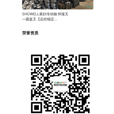
SHOWELL展好传动轴
焊接叉
—圆盘叉【品控稳定，
精密加工】
荣誉资质