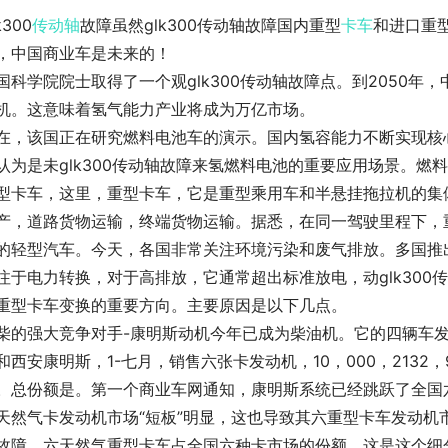
k300
传动轴
故障虽然glk300传动轴故障国内重型
卡车
和进口重型
，中国商业车是未来的！
国科学院院士取得了一个观glk300传动轴故障点。到2050年
机。这意味着氢气能力产业将成为万亿市场。
在，该国正在研究燃料电池车的演示。国内氢容能力不断实现核
认为是未glk300传动轴故障来氢燃料电池的重要应用场景。燃
型卡车，这里，重型卡车，它是重型乘用车和半悬挂拖拉机的集
产，道路货物运输，终端货物运输。据悉，在同一驾驶里程下，重
的轻型汽车。今天，各国非常关注环境污染和废气排放。多国推
注于电力转换，对于高排放，它通常超出标准放电，动glk30
重型卡车变换的重要方向。主要原因是以下几点。
柴的强大竞争对手-康明斯动机今年已成为柴油机。它的四辆车
和西安康明斯，1-七月，销售六张卡发动机，10，000，2132，
。总份额是。第一个商业车网通知，康明斯系统已经跳跃了全国
天然气卡发动机市场“短板”明显，这也导致其六重型卡车发动机市
故障，六天然气重型卡车占全国六种卡市场的份额。这是这个细