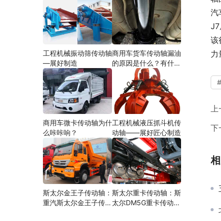
汽
J
该
工程机械振动筛传动轴
商用车货车传动轴漏油
力
—展好制造
的原因是什么？有什么
影响？
上
商用车微卡传动轴为什
工程机械液压抓斗机传
下
么咔咔响？
动轴——展好匠心制造
相
斯太尔金王子传动轴：
斯太尔重卡传动轴：斯
重汽斯太尔金王子传动
太尔DM5G重卡传动轴
轴多少钱、价格、生产
多少钱/价格/生产厂家