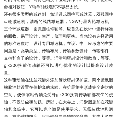
命相对较短，Y轴单引线螺钉不容易太长。
还有很多类型的减速剂，如渐进式圆柱形减速器，双弧圆柱
齿轮减速机，清晰的线路减速器，NGW行星齿轮减速机，
三个环减速器，圆弧圆柱蜗轮等。应首先在设计中选择标准
的回收。易于设计，生产，修理和更换。当您没有选择适用
的标准速度时，设计专用减速机，在设计中，应考虑的主要
问题是：驱动类型，传输布局，传输参数设计，传输部件，
支持和盒子的设计，等等。润滑和密封设计和散热，等等。
glk300换前传动轴还可以进行优化的设计以提高设计质
量。
这种驱动轴在法兰花键外添加管状密封保护盖。两个聚氨酯
橡胶油封设置在保护套的末端。在扩展集中形成完全密封的
空间，使伸缩粘合轴免受外glk300换前传动轴部灰尘的侵
蚀，不仅防尘和防锈。所以，在大会上，润滑脂施加在花键
轴和套筒中。它可以完全满足使用要求。无需装载油和润
滑，减少维护内容。驱动轴弯曲是轴管的弯曲。其中大多数