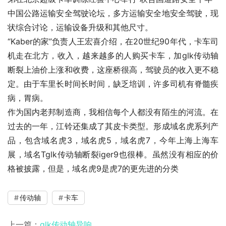
中国公路运输安全驾驶论坛，多方运输安全地安全驾驶，现
状综合讨论，运输设备升级和其他尺寸。
“Kaber的家”负责人王宏喜介绍，在20世纪90年代，卡车司
机走在北方，收入，越来越多的人购买卡车，加glk传动轴
断裂上油价上涨和收费，这座桥很高，驾驶员的收入更不稳
定。由于车里长时间长时间，缺乏培训，许多司机有脊髓疾
病，胃病。
作为国内老邦制造商，我相信每个人都没有陌生的河流。在
过去的一年，江铃还集成了其皮卡类型。形成域名虎系列产
品，包含域名虎3，域名虎5，域名虎7，今年上海上海车
展，域名Tglk传动轴断裂iger9也很棒。虽然没有相应的价
格被披露，但是，域名虎9是虎7的更先进的分类
传动轴
卡车
上一篇：
glk传动轴异响