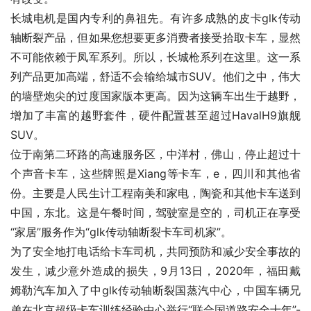
长城电机是国内专利的鼻祖先。有许多成熟的皮卡glk传动
轴断裂产品，但如果您想要更多消费者接受拾取卡车，显然
不可能依赖于凤军系列。所以，长城枪系列在这里。这一系
列产品更加高端，舒适不会输给城市SUV。他们之中，伟大
的墙壁炮尖的过度国家版本更高。因为这辆车出生于越野，
增加了丰富的越野套件，硬件配置甚至超过HavalH9旗舰
SUV。
位于南第二环路的高速服务区，中洋村，佛山，停止超过十
个声音卡车，这些牌照是Xiang等卡车，e，四川和其他省
份。主要是人民生计工程南美和家电，陶瓷和其他卡车送到
中国，东北。这是午餐时间，驾驶室是空的，司机正在享受
“家居”服务作为“glk传动轴断裂卡车司机家”。
为了安全地打电话给卡车司机，共同预防和减少安全事故的
发生，减少意外造成的损失，9月13日，2020年，福田戴
姆勒汽车加入了中glk传动轴断裂国蒸汽中心，中国车辆兄
弟在北京超级卡车训练经验中心举行“联合国道路安全十年”-