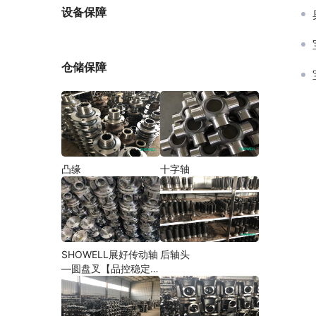
厂家
设备保障
仓储保障
凸缘
十字轴
SHOWELL展好传动轴
后轴头
—圆盘叉【品控稳定，
精密加工】