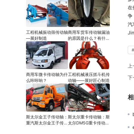
在
争
汽
工程机械振动筛传动轴
商用车货车传动轴漏油
J
—展好制造
的原因是什么？有什么
影响？
上
商用车微卡传动轴为什
工程机械液压抓斗机传
下
么咔咔响？
动轴——展好匠心制造
相
斯太尔金王子传动轴：
斯太尔重卡传动轴：斯
重汽斯太尔金王子传动
太尔DM5G重卡传动轴
轴多少钱、价格、生产
多少钱/价格/生产厂家