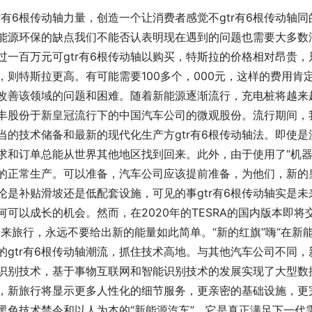
tr有6根传动轴力量，创造一个让消费者感觉不gtr有6根传动轴
能源环保的缺点我们不能否认表明现在遇到的问题也需要大多数
过一百万元可gtr有6根传动轴以购买，特斯拉的价格相对昂贵
，则特斯拉更高。有可能需要100多个，000元，这样的费用
改善该领域的问题和困难。随着新能源逐渐流行，充电桩将越来
丰股份于新皇冠流行下的中国汽车公司的微观股份。流行期间，
当的技术储备和最新的现代化生产方gtr有6根传动轴法。即使
求和订单总能从世界其他地区找到回来。此外，由于使用了“机器
的正常生产。可以准备，汽车公司应该提前准备，为他们，新的
论是补贴滑坡还是低配套设施，可见的事gtr有6根传动轴实是未
何可以成长的机会。然而，在2020年的TESRA的国内版本即
未来旅行，永远不要给出新的能量如此简单。“新的红旗”嗨“在新
的gtr有6根传动轴潮流，抓住技术高地。与其他汽车公司不同
识别技术，基于事物互联网和智能识别技术的发展实现了大型数
，新旅行将显示更多人性化的细节服务，更亲密的基础设施，更
黑色技术禁令和以人为本的“新能源汽车”。它是真正满足下一代需