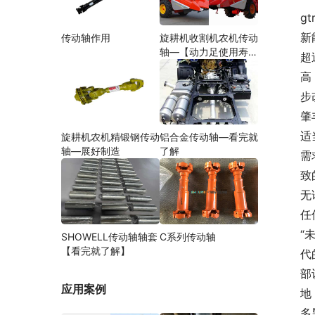
g
新
传动轴作用
旋耕机收割机农机传动
轴—【动力足使用寿命
超
久】
高
步
肇
适
旋耕机农机精锻钢传动
铝合金传动轴—看完就
轴—展好制造
了解
需
致
无
任
“
SHOWELL传动轴轴套
C系列传动轴
【看完就了解】
代
部
应用案例
地
多