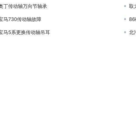
奥丁传动轴万向节轴承
取
宝马730传动轴故障
8
宝马5系更换传动轴吊耳
北