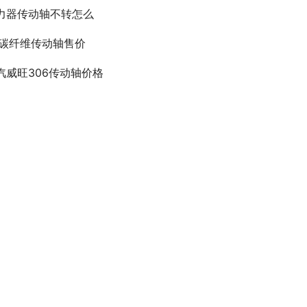
力器传动轴不转怎么
6碳纤维传动轴售价
汽威旺306传动轴价格