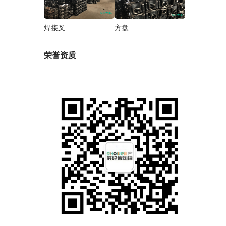
焊接叉
方盘
荣誉资质