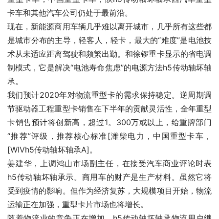
卡车和其他汽车公司仍处于最前沿。
现在，新能源商用车辆几乎难以离开城市，几乎所有这些都
是城市分布的主导，轻客人，轻卡，最大的“难度”是电池技
术从未适应距离驾驶和频繁出勤。和徐锣重卡显示的省电调
制模式，它是解决“电池寿命焦虑”的电源方法h5传动轴坏轴
承。
我们预计2020年对物流重型卡的需求保持稳定。逆周期调
节驱动器工程重型卡销售在下半年的贡献灵活性，全年重型
卡销售预计将创新高，超过1。300万或以上，给重牌部门
“推荐”评级，推荐核心标准[潍柴电力，中国重型卡车，
[WIVh5传动轴坏轴承A]。
姜建华，上调鸿山市场副主任，在接受汽车商业评论时表
h5传动轴坏轴承示。商用车的财产是生产材料。虽然它将
受到疫情的影响。但作为经济复苏，大规模项目开始，物流
运输正在加强，重型卡片市场也将增长。
随着物流业的竞争正在增加，h5传动轴坏轴承物流用户继