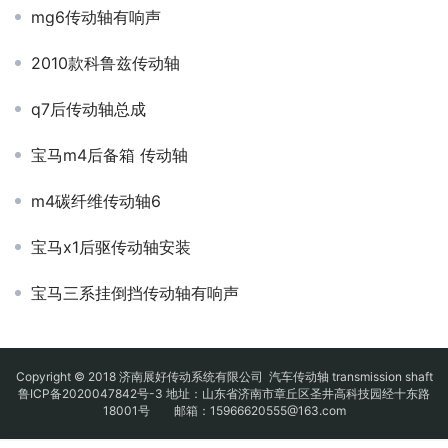
mg6传动轴有响声
2010款科鲁兹传动轴
q7后传动轴总成
宝马m4后备箱 传动轴
m4碳纤维传动轴6
宝马x1后驱传动轴安装
宝马三系挂倒挡传动轴有响声
Copyright © 2018 济南展好传动系统有限公司
汽车传动轴
transmission shaft
鲁ICP备2020047842号-3
地址：山东省济南市章丘区圣井高科技园经十东路
18001号 邮箱：15966620555@163.com