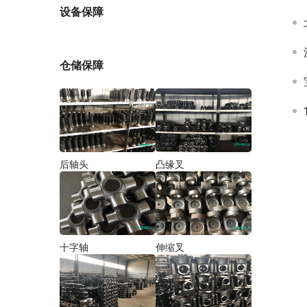
厂家
设备保障
仓储保障
后轴头
凸缘叉
十字轴
伸缩叉