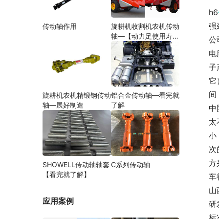
h6
强
传动轴作用
旋耕机收割机农机传动
轴—【动力足使用寿命
公
久】
电
子
它
间
旋耕机农机精锻钢传动
铝合金传动轴—看完就
轴—展好制造
了解
中
太
小
次
方
SHOWELL传动轴轴套
C系列传动轴
【看完就了解】
车
山
应用案例
研
标