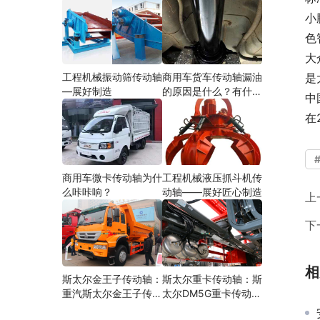
小
色
大
工程机械振动筛传动轴
商用车货车传动轴漏油
是
—展好制造
的原因是什么？有什么
中
影响？
在
商用车微卡传动轴为什
工程机械液压抓斗机传
么咔咔响？
动轴——展好匠心制造
上
下
相
斯太尔金王子传动轴：
斯太尔重卡传动轴：斯
重汽斯太尔金王子传动
太尔DM5G重卡传动轴
轴多少钱、价格、生产
多少钱/价格/生产厂家