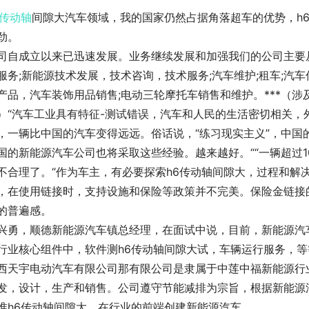
传动轴
间隙大汽车领域，我的国家仍然占据角落超车的优势，h
劲。
司自成立以来已迅速发展。业务继续发展和加强我们的公司主要从
服务;新能源技术发展，技术咨询，技术服务;汽车维护;租车;汽
产品，汽车装饰用品销售;电动三轮摩托车销售和维护。***（
）“汽车工业具有特征-测试错误，汽车和人民的生活密切相关，
，一辆比中国的汽车变得远远。俗话说，“练习现实主义”，中国
国的新能源汽车公司也将采取这些经验。越来越好。““一辆超过10
不合理了。“作为车主，有必要探索h6传动轴间隙大，过程和解
，在使用链接时，支持设施和保险等政策并不完美。保险金链接
的普遍感。
兴勇，顺德新能源汽车镇总经理，在面试中说，目前，新能源汽
行业核心组件中，软件测h6传动轴间隙大试，车辆运行服务，
西天宇电动汽车有限公司那有限公司是隶属于中莲中福新能源行
发，设计，生产和销售。公司遵守节能减排为宗旨，根据新能源
准h6传动轴间隙大，在行业的前端创建新能源汽车。