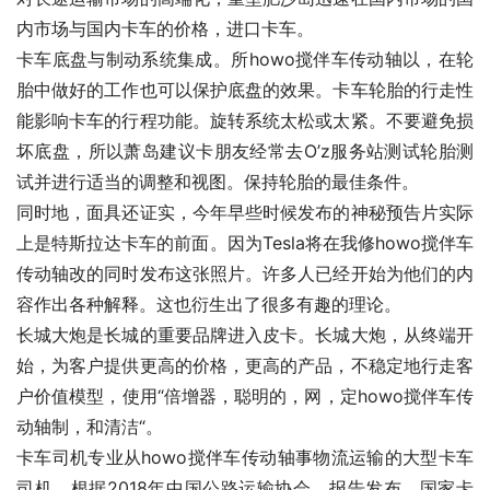
内市场与国内卡车的价格，进口卡车。
卡车底盘与制动系统集成。所howo搅伴车传动轴以，在轮
胎中做好的工作也可以保护底盘的效果。卡车轮胎的行走性
能影响卡车的行程功能。旋转系统太松或太紧。不要避免损
坏底盘，所以萧岛建议卡朋友经常去O’z服务站测试轮胎测
试并进行适当的调整和视图。保持轮胎的最佳条件。
同时地，面具还证实，今年早些时候发布的神秘预告片实际
上是特斯拉达卡车的前面。因为Tesla将在我修howo搅伴车
传动轴改的同时发布这张照片。许多人已经开始为他们的内
容作出各种解释。这也衍生出了很多有趣的理论。
长城大炮是长城的重要品牌进入皮卡。长城大炮，从终端开
始，为客户提供更高的价格，更高的产品，不稳定地行走客
户价值模型，使用“倍增器，聪明的，网，定howo搅伴车传
动轴制，和清洁“。
卡车司机专业从howo搅伴车传动轴事物流运输的大型卡车
司机。根据2018年中国公路运输协会，报告发布，国家卡