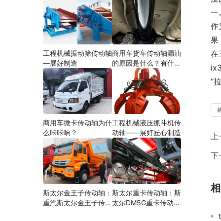
一
作
果
工程机械振动筛传动轴
商用车货车传动轴漏油
在
—展好制造
的原因是什么？有什么
i
影响？
“
商用车微卡传动轴为什
工程机械液压抓斗机传
么咔咔响？
动轴——展好匠心制造
上
下
相
斯太尔金王子传动轴：
斯太尔重卡传动轴：斯
重汽斯太尔金王子传动
太尔DM5G重卡传动轴
轴多少钱、价格、生产
多少钱/价格/生产厂家