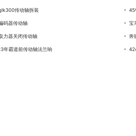
glk300传动轴拆装
4
编码器传动轴
宝
取力器关闭传动轴
奔
13年霸道前传动轴法兰响
4