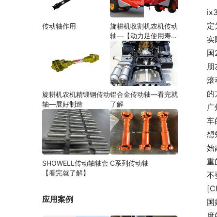
i
定
传动轴作用
旋耕机收割机农机传动
轴—【动力足使用寿命
实
久】
国
朋
滚
的
旋耕机农机精锻钢传动
铝合金传动轴—看完就
轴—展好制造
了解
广
车
想
始
重
SHOWELL传动轴轴套
C系列传动轴
【看完就了解】
不
[
应用案例
国
度