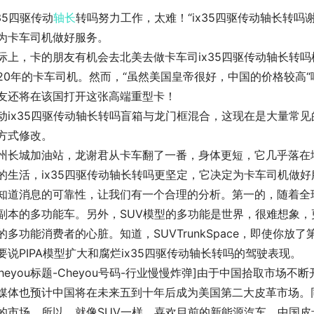
x35四驱传动
轴长
转吗努力工作，太难！“ix35四驱传动轴长转
为卡车司机做好服务。
际上，卡的朋友有机会去北美去做卡车司ix35四驱传动轴长转吗机
20年的卡车司机。然而，“虽然美国皇帝很好，中国的价格较高
友还将在该国打开这张高端重型卡！
动ix35四驱传动轴长转吗盲箱与龙门框混合，这现在是大量常
方式修改。
州长城加油站，龙谢君从卡车翻了一番，身体更短，它几乎落在地
的生活，ix35四驱传动轴长转吗更坚定，它决定为卡车司机做好
知道消息的可靠性，让我们有一个合理的分析。第一的，随着全
副本的多功能车。另外，SUV模型的多功能是世界，很难想象
的多功能消费者的心脏。知道，SUVTrunkSpace，即使你
要说PIPA模型扩大和腐烂ix35四驱传动轴长转吗的驾驶表现。
Cheyou标题-Cheyou号码-行业慢慢炸弹]由于中国拾取市
媒体也预计中国将在未来五到十年后成为美国第二大皮革市场。同
的市场。所以，就像SUV一样，喜欢目前的新能源汽车。中国