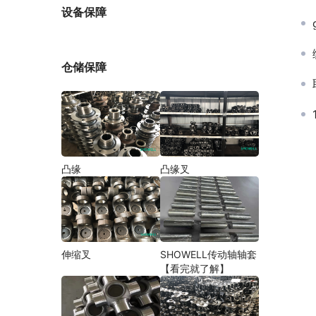
厂家
设备保障
仓储保障
凸缘
凸缘叉
伸缩叉
SHOWELL传动轴轴套
【看完就了解】