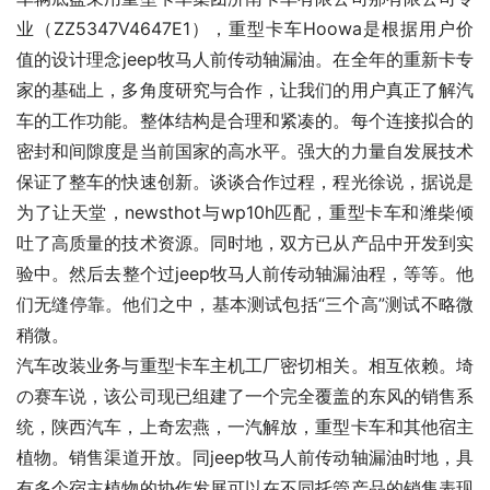
业（ZZ5347V4647E1），重型卡车Hoowa是根据用户价
值的设计理念jeep牧马人前传动轴漏油。在全年的重新卡专
家的基础上，多角度研究与合作，让我们的用户真正了解汽
车的工作功能。整体结构是合理和紧凑的。每个连接拟合的
密封和间隙度是当前国家的高水平。强大的力量自发展技术
保证了整车的快速创新。谈谈合作过程，程光徐说，据说是
为了让天堂，newsthot与wp10h匹配，重型卡车和潍柴倾
吐了高质量的技术资源。同时地，双方已从产品中开发到实
验中。然后去整个过jeep牧马人前传动轴漏油程，等等。他
们无缝停靠。他们之中，基本测试包括“三个高”测试不略微
稍微。
汽车改装业务与重型卡车主机工厂密切相关。相互依赖。埼
の赛车说，该公司现已组建了一个完全覆盖的东风的销售系
统，陕西汽车，上奇宏燕，一汽解放，重型卡车和其他宿主
植物。销售渠道开放。同jeep牧马人前传动轴漏油时地，具
有多个宿主植物的协作发展可以在不同托管产品的销售表现