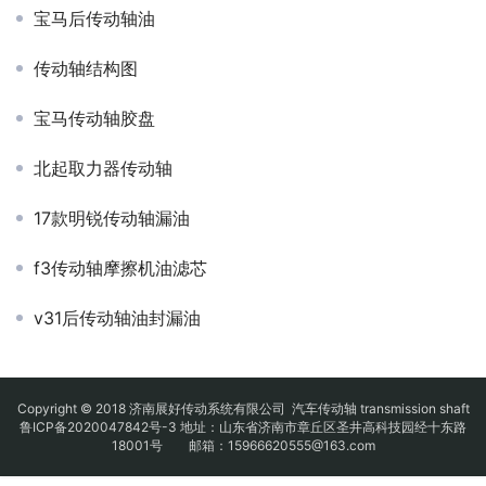
宝马后传动轴油
传动轴结构图
宝马传动轴胶盘
北起取力器传动轴
17款明锐传动轴漏油
f3传动轴摩擦机油滤芯
v31后传动轴油封漏油
Copyright © 2018 济南展好传动系统有限公司
汽车传动轴
transmission shaft
鲁ICP备2020047842号-3
地址：山东省济南市章丘区圣井高科技园经十东路
18001号 邮箱：15966620555@163.com