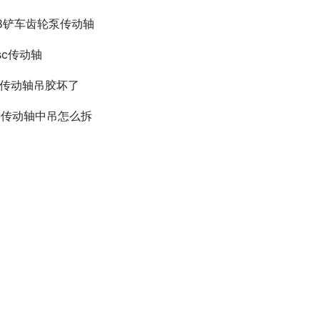
18铲车齿轮泵传动轴
0sc传动轴
5传动轴吊胶坏了
rv传动轴中吊怎么拆