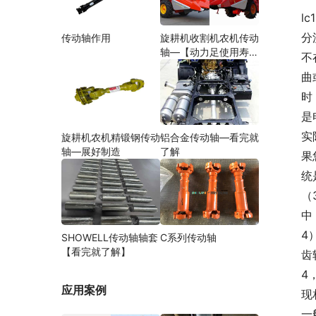
l
分
传动轴作用
旋耕机收割机农机传动
轴—【动力足使用寿命
不
久】
曲
时
是
实
旋耕机农机精锻钢传动
铝合金传动轴—看完就
轴—展好制造
了解
果
统
（
中
4
SHOWELL传动轴轴套
C系列传动轴
【看完就了解】
齿
4
应用案例
现
一