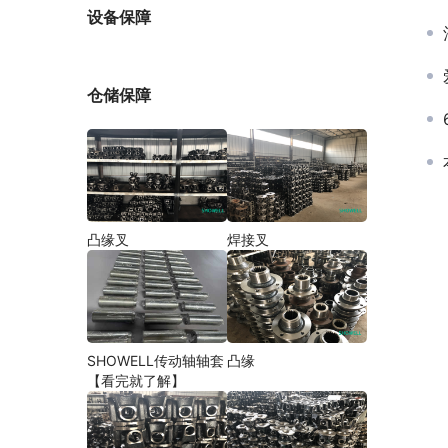
厂家
设备保障
仓储保障
凸缘叉
焊接叉
SHOWELL传动轴轴套
凸缘
【看完就了解】