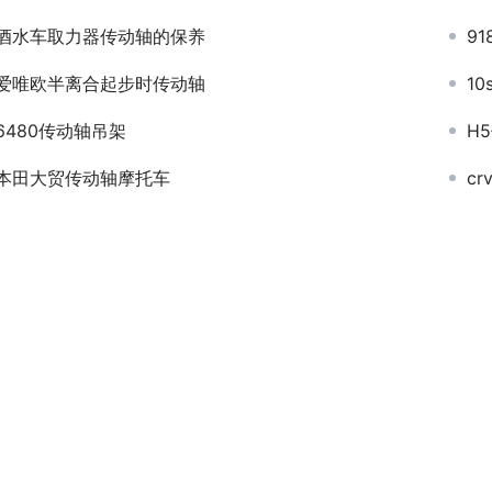
酒水车取力器传动轴的保养
9
爱唯欧半离合起步时传动轴
1
6480传动轴吊架
H
本田大贸传动轴摩托车
c