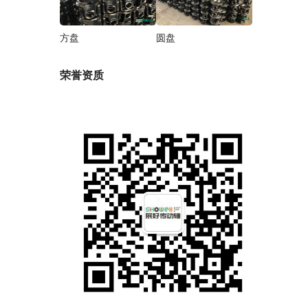
方盘
圆盘
荣誉资质