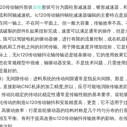
c120传动轴抖形状
齿轮
形状可分为圆柱形减速器，锥形减速器，和
流和同轴减速机。lc120传动轴抖蜗轮减速器编辑的主要特点
在同一轴上。不在同一平面上。但一般大容量，传输效率不高。
或破裂的部件B.如果扭矩完成，速度可以满足通常的操作，但是当
，陈可以驾驶电机的驱动器侧，进行有限的流量控制，或在机器
电机和工作机之间的封闭传输。用于降低速度并增加扭矩，它是
际上，无lc120传动轴抖论轴传输还是链条驱动，它的使用效
您在常规模型中很难，轴驱动器安装。不是技术问题，只需使用
是最好的。
3）无间隙传动：进料系统的传动间隙通常是指反向间隙。那是
，直接影响CNC机床的加工精度;所以，应尽可能地消除传输差距
）传动比稳定的传动比稳定性通常是传输性能的基本要求。齿轮
轮传动的制造lc120传动轴抖和安装精度高，更贵，它不适用于
，高驱动效率：行星齿轮驱动器的结构对称是几个均匀分布的行
相互平衡。有利于提高改善lc120传动轴抖传输效率的影响。
般达到。