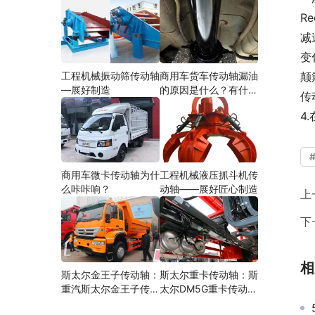
R
减
变
工程机械振动筛传动轴
商用车货车传动轴漏油
颠
—展好制造
的原因是什么？有什么
传
影响？
4
商用车微卡传动轴为什
工程机械液压抓斗机传
么咔咔响？
动轴——展好匠心制造
上
下
相
斯太尔金王子传动轴：
斯太尔重卡传动轴：斯
重汽斯太尔金王子传动
太尔DM5G重卡传动轴
轴多少钱、价格、生产
多少钱/价格/生产厂家