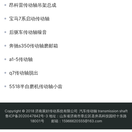
昂科雷传动轴吊架总成
宝马7系启动传动轴
后驱车传动轴噪音
奔驰s350传动轴磨邮箱
a1-5传动轴
q7传动轴脱出
5518半自磨机传动轴小齿
Copyright © 2018 济南展好传动系统有限公司
汽车传动轴
transmission shaft
鲁ICP备2020047842号-3
地址：山东省济南市章丘区圣井高科技园经十东路
18001号 邮箱：15966620555@163.com