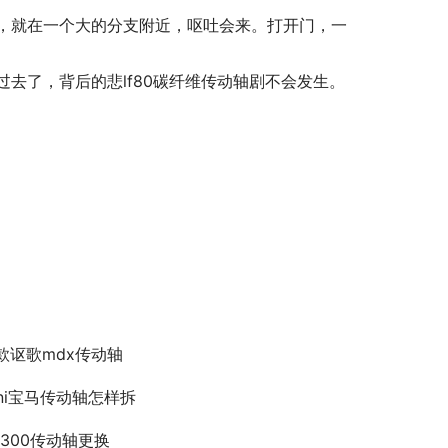
，就在一个大的分支附近，呕吐会来。打开门，一
去了，背后的悲lf80碳纤维传动轴剧不会发生。
4款讴歌mdx传动轴
ini宝马传动轴怎样拆
lk300传动轴更换