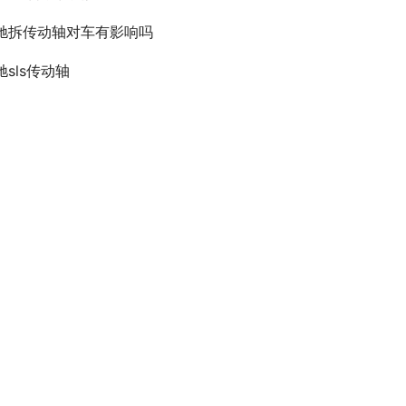
驰拆传动轴对车有影响吗
驰sls传动轴