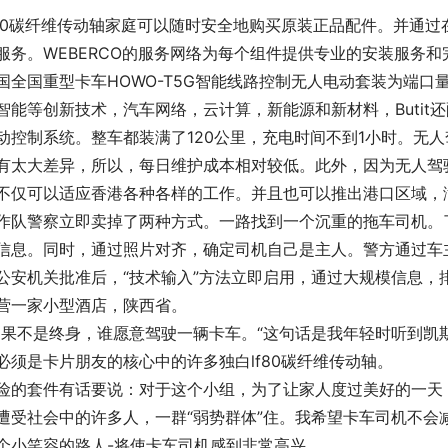
f80碳纤维传动轴家庭可以随时安全地购买原装正品配件。并通过
服务。WEBERCO的服务网络为每个组件提供专业的安装服务
国全国重型卡车HOWO-T5G智能线路控制无人电动套装为端口
智能等创新技术，汽车网络，云计算，新能源和新材料，Buti
动控制系统。整车都装满了120公里，充电时间不到1小时。无
有太大差异，所以，每日维护成本相对较低。此外，因为无人驾
不仅可以适应香港各种各样的工作。并且也可以推出港口区域，满足
作队警察立即卖掉了两种方式。一路找到一个沉重的拖车司机。
信息。同时，通过照片对齐，确定司机自己是主人。警方通过车
公安机关批准后，“技术输入”方法立即启用，通过大规模信息，排
营一家小型酒店，陕西省。
如果不是终身，谁愿意驾驶一辆卡车。“这句话是我年轻时听到凯
必须是卡片朋友的核心中的许多独白lf80碳纤维传动轴。
险的套件有话要说：对于这个小组，为了让家人度过美好的一天
遭受社会中的许多人，一群“弱势群体”住。我希望卡车司机不会减
个小笑容的路人-将使卡车司机感到非常高兴。