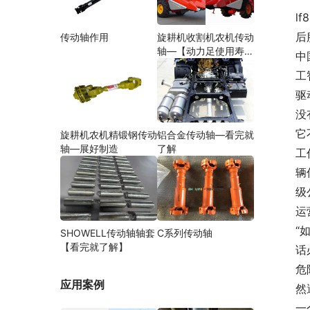
l
后
传动轴作用
旋耕机收割机农机传动
轴—【动力足使用寿命
中
久】
工
驱
没
它
旋耕机农机精锻钢传动
铝合金传动轴—看完就
轴—展好制造
了解
工
辆
级
运
“
SHOWELL传动轴轴套
C系列传动轴
【看完就了解】
话
危
应用案例
然
一