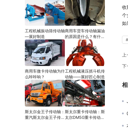
收
个
如
工程机械振动筛传动轴
商用车货车传动轴漏油
—展好制造
的原因是什么？有什么
影响？
上
下
商用车微卡传动轴为什
工程机械液压抓斗机传
么咔咔响？
动轴——展好匠心制造
相
斯太尔金王子传动轴：
斯太尔重卡传动轴：斯
重汽斯太尔金王子传动
太尔DM5G重卡传动轴
轴多少钱、价格、生产
多少钱/价格/生产厂家