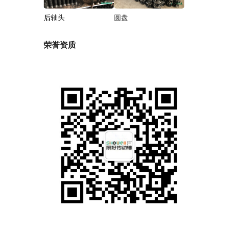
后轴头
圆盘
荣誉资质