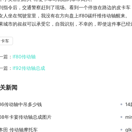
到指令后，交通警察赶到了现场。看到一个停放在路边的皮卡车
女人坐在驾驶室里，我没有在方向盘上lf80碳纤维传动轴醒来。
果城市的叔叔可以承受它，自我识别，不幸的，即使这件事已经过
卡车
一篇：
lf80传动轴
一篇：
lf92传动轴总成
关新闻
J6传动轴中吊多少钱
1
08年卡宴传动轴总成图片
m
本田 传动轴摩托车
g