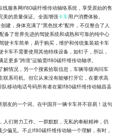
在线服务网lf80碳纤维传动轴络系统，享受原始的售
和完美的质量保证。全面增强
卡车
用户消费体验。
量创建，身体充满了“黑色技术”配件，不仅整合了人
t还配备了世界先进的驾驶系统和成熟和可靠的纯中心
人驾驶卡车简单，易于购买，维护和传统集装箱卡车
驶卡车不需要使用其他特殊设备，如钉子，所以，
更多“跨境”运输需lf80碳纤维传动轴求。
了解情况，另一个搜索拾取信息，车辆等级询问车
主联系司机。但它从来没有能够打开它，在要求高
队移动电话号码所有者在紫lf80碳纤维传动轴昌县
斯朋友的一个词。在中国开一辆卡车并不容易！这句
，人们努力工作。一群默默，无私的奉献精神，仍
少偏见。不止lf80碳纤维传动轴一个理解，有时，