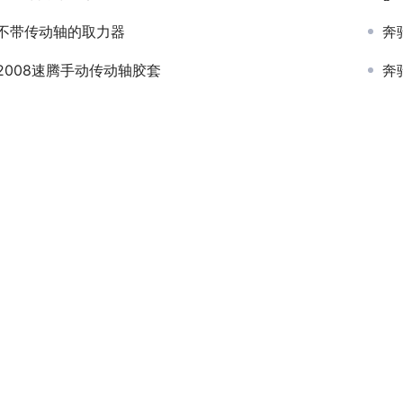
不带传动轴的取力器
奔
2008速腾手动传动轴胶套
奔