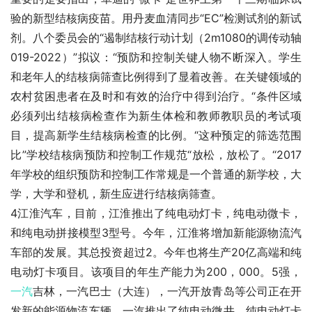
验的新型结核病疫苗。用丹麦血清同步“EC”检测试剂的新试
剂。八个委员会的“遏制结核行动计划（2m1080的调传动轴
019-2022）”拟议：“预防和控制关键人物不断深入。学生
和老年人的结核病筛查比例得到了显着改善。在关键领域的
农村贫困患者在及时和有效的治疗中得到治疗。“条件区域
必须列出结核病检查作为新生体检和教师教职员的考试项
目，提高新学生结核病检查的比例。“这种预定的筛选范围
比”学校结核病预防和控制工作规范“放松，放松了。“2017
年学校的组织预防和控制工作常规是一个普通的新学校，大
学，大学和登机，新生应进行结核病筛查。
4江淮汽车，目前，江淮推出了纯电动灯卡，纯电动微卡，
和纯电动拼接模型3型号。今年，江淮将增加新能源物流汽
车部的发展。其总投资超过2。今年也将生产20亿高端和纯
电动灯卡项目。该项目的年生产能力为200，000。5强，
一汽
吉林，一汽巴士（大连），一汽开放青岛等公司正在开
发新的能源物流车辆，一汽推出了纯电动微井，纯电动灯卡