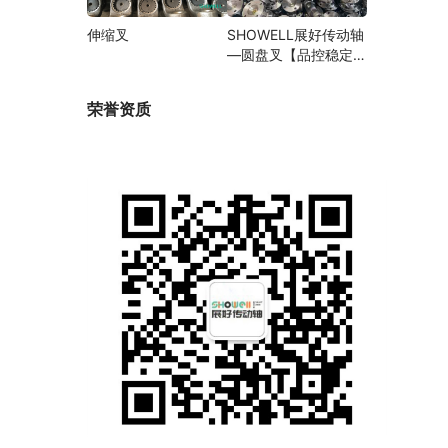
伸缩叉
SHOWELL展好传动轴
—圆盘叉【品控稳定，
精密加工】
荣誉资质