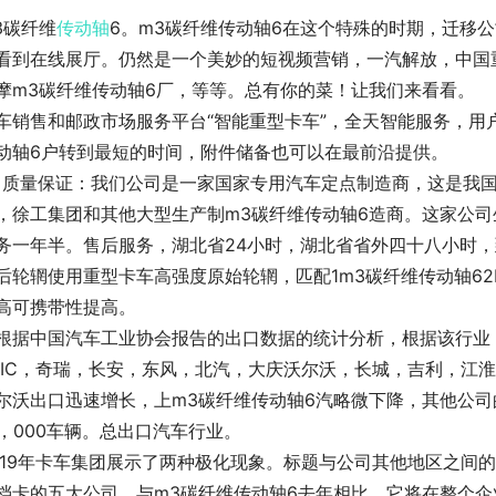
3碳纤维
传动轴
6。m3碳纤维传动轴6在这个特殊的时期，迁移
看到在线展厅。仍然是一个美妙的短视频营销，一汽解放，中国
摩m3碳纤维传动轴6厂，等等。总有你的菜！让我们来看看。
车销售和邮政市场服务平台“智能重型卡车”，全天智能服务，用
动轴6户转到最短的时间，附件储备也可以在最前沿提供。
。质量保证：我们公司是一家国家专用汽车定点制造商，这是我
，徐工集团和其他大型生产制m3碳纤维传动轴6造商。这家公
务一年半。售后服务，湖北省24小时，湖北省省外四十八小时
后轮辋使用重型卡车高强度原始轮辋，匹配1m3碳纤维传动轴6
高可携带性提高。
根据中国汽车工业协会报告的出口数据的统计分析，根据该行业，
AIC，奇瑞，长安，东风，北汽，大庆沃尔沃，长城，吉利，江
尔沃出口迅速增长，上m3碳纤维传动轴6汽略微下降，其他公司
0，000车辆。总出口汽车行业。
019年卡车集团展示了两种极化现象。标题与公司其他地区之间的
档卡的五大公司。与m3碳纤维传动轴6去年相比，它将在整个