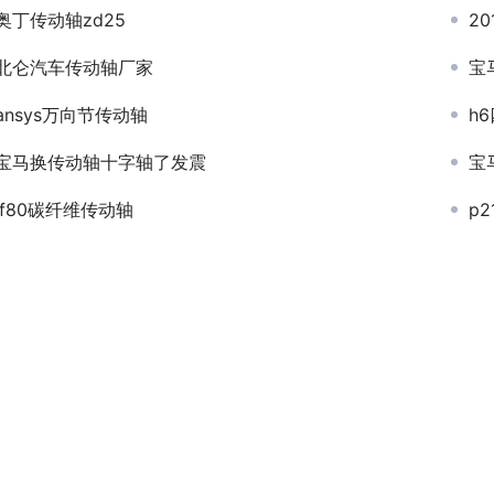
奥丁传动轴zd25
2
北仑汽车传动轴厂家
宝
ansys万向节传动轴
h
宝马换传动轴十字轴了发震
宝
lf80碳纤维传动轴
p