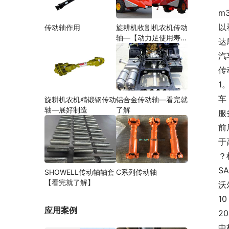
m
以
传动轴作用
旋耕机收割机农机传动
轴—【动力足使用寿命
达
久】
汽
传
1
车
旋耕机农机精锻钢传动
铝合金传动轴—看完就
轴—展好制造
了解
服
前
于
？
S
SHOWELL传动轴轴套
C系列传动轴
【看完就了解】
沃
1
应用案例
2
中