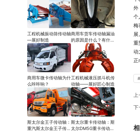
外
个
梅
工程机械振动筛传动轴
商用车货车传动轴漏油
展
—展好制造
的原因是什么？有什么
重
影响？
动
正
商用车微卡传动轴为什
工程机械液压抓斗机传
么咔咔响？
动轴——展好匠心制造
上
下
斯太尔金王子传动轴：
斯太尔重卡传动轴：斯
相
重汽斯太尔金王子传动
太尔DM5G重卡传动轴
轴多少钱、价格、生产
多少钱/价格/生产厂家