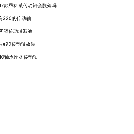
017款昂科威传动轴会脱落吗
马320的传动轴
6四驱传动轴漏油
马e90传动轴故障
210轴承座及传动轴