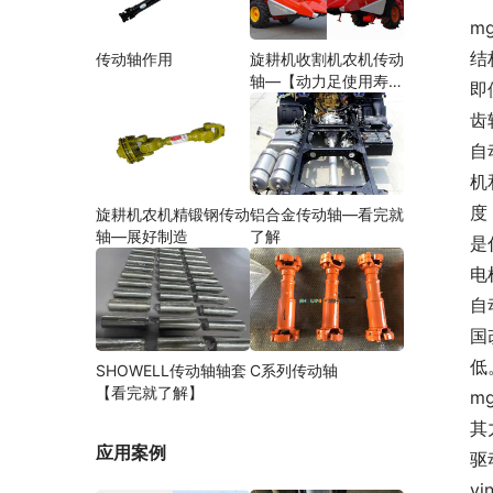
m
结
传动轴作用
旋耕机收割机农机传动
轴—【动力足使用寿命
即
久】
齿
自
机
度
旋耕机农机精锻钢传动
铝合金传动轴—看完就
轴—展好制造
了解
是
电
自
国
低
SHOWELL传动轴轴套
C系列传动轴
【看完就了解】
m
其
应用案例
驱
y