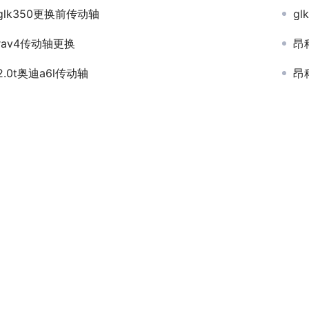
glk350更换前传动轴
g
rav4传动轴更换
昂
2.0t奥迪a6l传动轴
昂