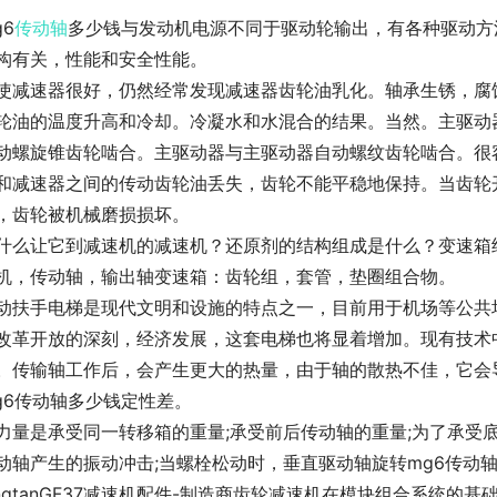
g6
传动轴
多少钱与发动机电源不同于驱动轮输出，有各种驱动方
构有关，性能和安全性能。
使减速器很好，仍然经常发现减速器齿轮油乳化。轴承生锈，腐
轮油的温度升高和冷却。冷凝水和水混合的结果。当然。主驱动
动螺旋锥齿轮啮合。主驱动器与主驱动器自动螺纹齿轮啮合。很
和减速器之间的传动齿轮油丢失，齿轮不能平稳地保持。当齿轮
，齿轮被机械磨损损坏。
什么让它到减速机的减速机？还原剂的结构组成是什么？变速箱
机，传动轴，输出轴变速箱：齿轮组，套管，垫圈组合物。
动扶手电梯是现代文明和设施的特点之一，目前用于机场等公共
改革开放的深刻，经济发展，这套电梯也将显着增加。现有技术
。传输轴工作后，会产生更大的热量，由于轴的散热不佳，它会
g6传动轴多少钱定性差。
力量是承受同一转移箱的重量;承受前后传动轴的重量;为了承受
动轴产生的振动冲击;当螺栓松动时，垂直驱动轴旋转mg6传动
ingtanGF37减速机配件-制造商齿轮减速机在模块组合系统