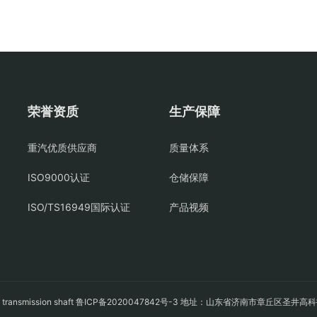
荣誉资质
生产保障
重汽优质供应商
质量体系
ISO9000认证
仓储保障
ISO/TS16949国际认证
产品视频
轴
transmission shaft
鲁ICP备2020047842号-3
地址：山东省济南市章丘区圣井高科技园经