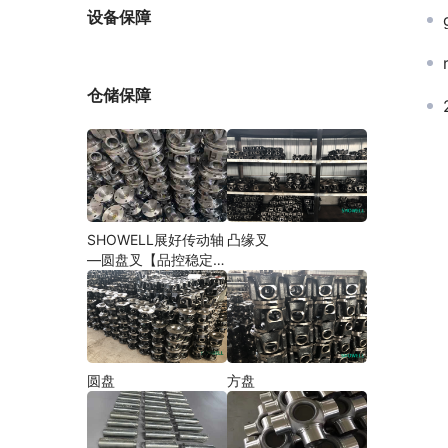
厂家
设备保障
仓储保障
SHOWELL展好传动轴
凸缘叉
—圆盘叉【品控稳定，
精密加工】
圆盘
方盘