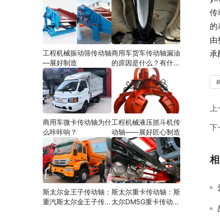
传
的
由
工程机械振动筛传动轴
商用车货车传动轴漏油
承
—展好制造
的原因是什么？有什么
影响？
上
商用车微卡传动轴为什
工程机械液压抓斗机传
下
么咔咔响？
动轴——展好匠心制造
相
斯太尔金王子传动轴：
斯太尔重卡传动轴：斯
重汽斯太尔金王子传动
太尔DM5G重卡传动轴
轴多少钱、价格、生产
多少钱/价格/生产厂家