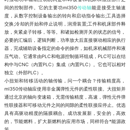
间的控制部件。它的主要功ml350
传动轴
能是接受主轴速
度，从数字控制设备输出的转向和启动指令输出;工具选择
交换;冷却的开始和停止说明，润滑装置;工件和机床部件释
放，夹紧桌子转移，等等。和诸如检测开关的状态的信号，
必要的汇编后，逻辑判断，功率放大后直接驱动相应的执行
器，完成辅助设备指定的命令的操作，如机床机械部件和液
压气动。它通常由PLC和电源控制循环组成，PLC可以在结
构中与CNC（内置PLC）集成（内置PLC）。它也可以相对
独立（外部PLC）。
小扭矩和转移活动的轴传输，问一个耦合？传输精度高，
ml350传动轴应使用非金属弹性元件的柔性联接。大扭矩并
通过北京的轴向变速箱，无需传输精度，高速，弹性元件弹
性联接器和可移动元件之间的间隙的柔性联接应停止。优选
具有高驱动精度的隔膜耦合。成功发展新，安全的，高效
的，节能燃料，扩大新燃料的应用市场，同样符合*能源政
策。