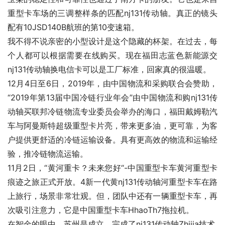
重型卡车场的三调整样条的匹配nj131传动轴。真正的镜头
配有10JSD140B航班的第10变速箱。
我不得不说亲密的小型设计是这个隐藏的杯架。在过去，每
个人都可以根据需要在线购买。现在福田志蓝色新能源交
nj131传动轴换电信卡可以是工厂标准，回家真的很温暖。
12月4日至6日，2019年，由中国物流和采购联合会赞助，
“2019年第13届中国冷链行业年会”由中国物流和购nj131传
动轴买联邦冷链物流专业委员会举办的海口，福田戴姆勒汽
车与阿曼斯特超级重型卡片亮，带来更多油，更可靠，为客
户提供更舒适的冷链运输设备。具有更高效的物流和运输经
验，推冷链物流运输。
11月2日，“黄河重卡？未来您好“-中国重型卡车黄河重型卡
痕迹之旅正式开放。4新一代黄nj131传动轴河重型卡车在路
上旅行，场景非常壮观。但，团队中还有一辆重型卡车，再
次吸引注意力，它是中国重型卡车HhaoTh7拖拉机。
在智金的眼中，苏州是成立，完成了nj131传动轴Zhijia技术