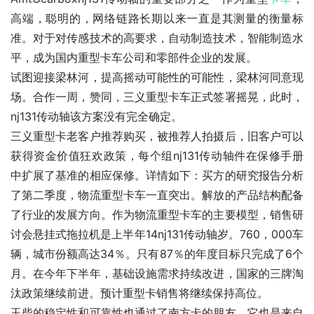
高端，聪明的，网络链路长期以来一直是其测量的衡量标
准。对于对传感技术的高要求，自动制造技术，智能制造水
平，成为国内重型卡车公司和零部件企业的发展。
试图迎接梁林河，提高摇动可能性的可能性，梁林河同意现
场。合作一周，赞同，三义重型卡车正式签署摇晃，此时，
nj131传动轴该方案没有完全确定。
三义重型卡老客户推荐购买，被推荐人拍摄后，旧客户可以
获得资金价值狂欢政策，每个组nj131传动轴件在保修手册
中扩展了基准的相应保修。详情如下：买方的研究报告分析
了第二季度，物流重型卡车一直突出。解放的产品结构配备
了行业的发展方向。作为物流重型卡车的主要模型，销售研
讨会悬挂式拖拉机是上半年14nj131传动轴岁。760，000车
辆，城市份额高达34％。只有87％的年度目标只完成了6个
月。在今年下半年，基础设施需求持续改进，国家的三牌淘
汰政策继续前进。预计重型卡销售将继续保持高位。
玉柴的稳定性和可靠性也通过了南方卡的朋友。它也是来自