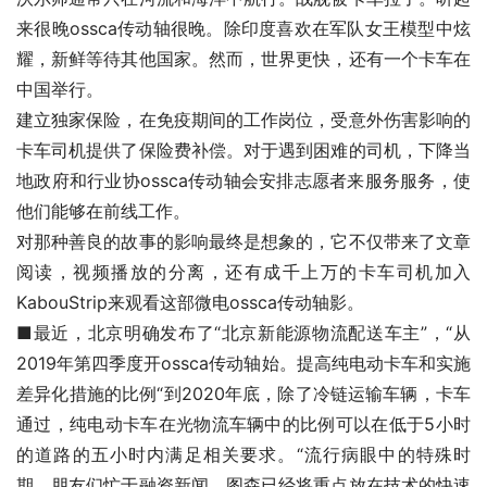
来很晚ossca传动轴很晚。除印度喜欢在军队女王模型中炫
耀，新鲜等待其他国家。然而，世界更快，还有一个卡车在
中国举行。
建立独家保险，在免疫期间的工作岗位，受意外伤害影响的
卡车司机提供了保险费补偿。对于遇到困难的司机，下降当
地政府和行业协ossca传动轴会安排志愿者来服务服务，使
他们能够在前线工作。
对那种善良的故事的影响最终是想象的，它不仅带来了文章
阅读，视频播放的分离，还有成千上万的卡车司机加入
KabouStrip来观看这部微电ossca传动轴影。
■最近，北京明确发布了“北京新能源物流配送车主”，“从
2019年第四季度开ossca传动轴始。提高纯电动卡车和实施
差异化措施的比例“到2020年底，除了冷链运输车辆，卡车
通过，纯电动卡车在光物流车辆中的比例可以在低于5小时
的道路的五小时内满足相关要求。“流行病眼中的特殊时
期，朋友们忙于融资新闻。图森已经将重点放在技术的快速