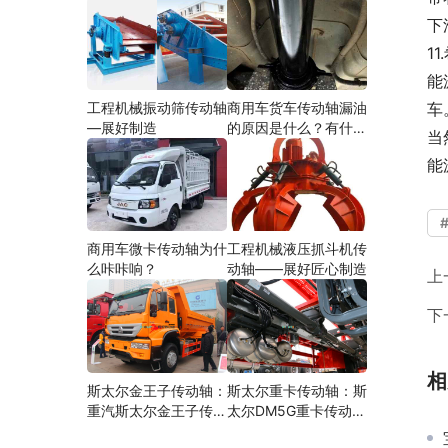
下
1
能
工程机械振动筛传动轴
商用车货车传动轴漏油
车
—展好制造
的原因是什么？有什么
当
影响？
能
商用车微卡传动轴为什
工程机械液压抓斗机传
么咔咔响？
动轴——展好匠心制造
上
下
相
斯太尔金王子传动轴：
斯太尔重卡传动轴：斯
重汽斯太尔金王子传动
太尔DM5G重卡传动轴
轴多少钱、价格、生产
多少钱/价格/生产厂家