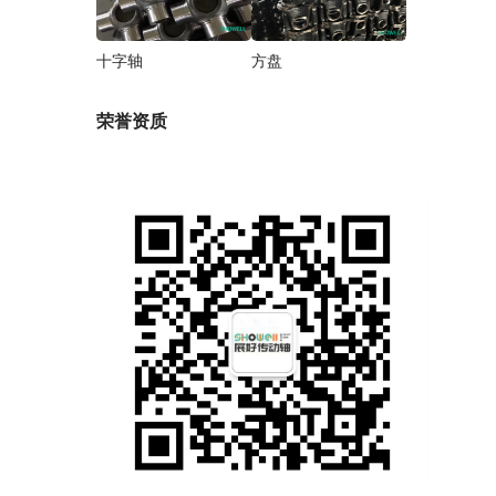
十字轴
方盘
荣誉资质