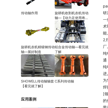
pa
研
传动轴作用
旋耕机收割机农机传动
轴—【动力足使用寿命
一
久】
术
能
2
厂
旋耕机农机精锻钢传动
铝合金传动轴—看完就
轴—展好制造
了解
纯
通
纯
进
为
SHOWELL传动轴轴套
C系列传动轴
【看完就了解】
焊
[
应用案例
的
带