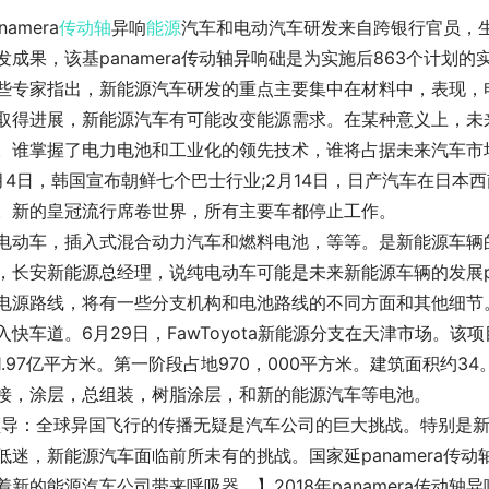
namera
传动轴
异响
能源
汽车和电动汽车研发来自跨银行官员，
发成果，该基panamera传动轴异响础是为实施后863个计划的
些专家指出，新能源汽车研发的重点主要集中在材料中，表现，电力
取得进展，新能源汽车有可能改变能源需求。在某种意义上，未
。谁掌握了电力电池和工业化的领先技术，谁将占据未来汽车市
月4日，韩国宣布朝鲜七个巴士行业;2月14日，日产汽车在日本西
。新的皇冠流行席卷世界，所有主要车都停止工作。
电动车，插入式混合动力汽车和燃料电池，等等。是新能源车辆
，长安新能源总经理，说纯电动车可能是未来新能源车辆的发展pa
电源路线，将有一些分支机构和电池路线的不同方面和其他细节。“
入快车道。6月29日，FawToyota新能源分支在天津市场。该
1.97亿平方米。第一阶段占地970，000平方米。建筑面积约3
接，涂层，总组装，树脂涂层，和新的能源汽车等电池。
领导：全球异国飞行的传播无疑是汽车公司的巨大挑战。特别是
低迷，新能源汽车面临前所未有的挑战。国家延panamera传
着新的能源汽车公司带来呼吸器。】2018年panamera传动轴