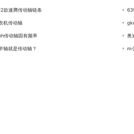
12款速腾传动轴链条
6
农机传动轴
g
nh传动轴固有频率
奥
半轴就是传动轴？
m