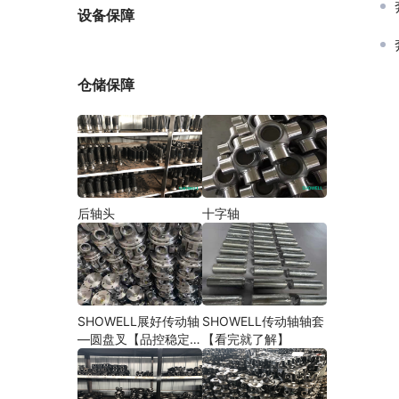
厂家
设备保障
仓储保障
后轴头
十字轴
SHOWELL展好传动轴
SHOWELL传动轴轴套
—圆盘叉【品控稳定，
【看完就了解】
精密加工】