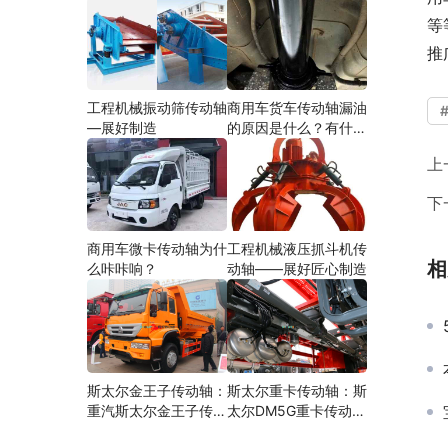
等
推
工程机械振动筛传动轴
商用车货车传动轴漏油
—展好制造
的原因是什么？有什么
影响？
上
下
商用车微卡传动轴为什
工程机械液压抓斗机传
相
么咔咔响？
动轴——展好匠心制造
斯太尔金王子传动轴：
斯太尔重卡传动轴：斯
重汽斯太尔金王子传动
太尔DM5G重卡传动轴
轴多少钱、价格、生产
多少钱/价格/生产厂家