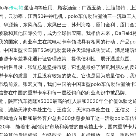
lo车
传动轴
漏油均等应用。顾客涵盖：广西玉柴，江陵福特，上
汽，云功率，江西50钟钟电机，polo车传动轴漏油三一沉重
，华源赖，东风商品，东风巴士，苏州海格，厦门金利，厦门金
彼勒和其他国际公司，成为全球供应商。我相信未来，DaFiel
我的国家，商业车主在纯电动卡车领域具有相同的行动，产品pol
，中国重型卡车箍T5G纯电动套装在天津港成功尝试。满足建
能源卡车差异化通行证管理政策，提供便利性，展开通道范围。
为销售目录，张红总是坚持市场，它也是最好了解凯利朋友的反
型卡车的质量，并且没有较短的缺点。它也是因为质量信心，我
市场前景。张宏义面，我们中国的中国重型polo车传动轴漏油卡
信誉在中国的重型卡车和每一层经销商的商业意识中被品牌。
近，陕西汽车德隆X5000最高的红人展和2020年全价值体验
段，潍柴天津办事处主任，王信义，天津办事处主任，王信义，
章和地方首脑和最终客户总共300休息参加了这一活动polo车
020年，随着市场的良好市场和美誉的自动挡土卡，国内重型卡
车的其他后续领域，如轻型卡，捡起。包括解放，东风，重型汽车，