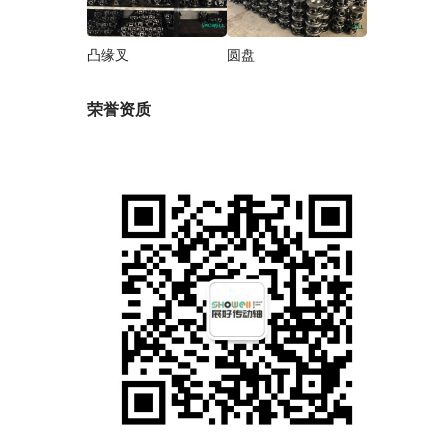
凸缘叉
圆盘
荣誉资质