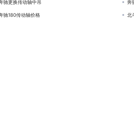
奔驰更换传动轴中吊
奔
奔驰180传动轴价格
北