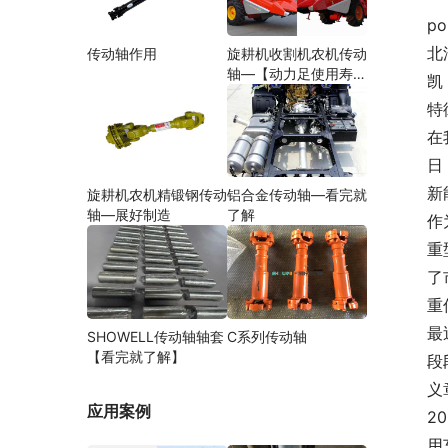
po
北
传动轴作用
旋耕机收割机农机传动
轴—【动力足使用寿命
凯
久】
特
在
日
新
旋耕机农机精锻钢传动
铝合金传动轴—看完就
轴—展好制造
了解
作
重
了
重
最
SHOWELL传动轴轴套
C系列传动轴
【看完就了解】
段
义
应用案例
2
用